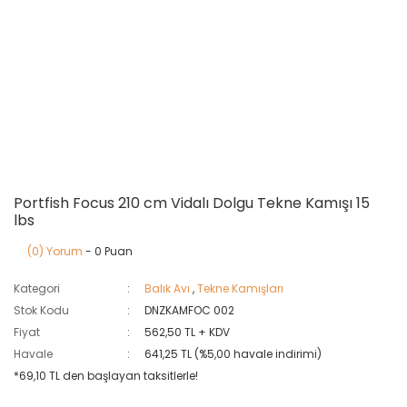
Portfish Focus 210 cm Vidalı Dolgu Tekne Kamışı 15
lbs
(0) Yorum
- 0 Puan
Kategori
Balık Avı
,
Tekne Kamışları
Stok Kodu
DNZKAMFOC 002
Fiyat
562,50 TL + KDV
Havale
641,25 TL (%5,00 havale indirimi)
*69,10 TL den başlayan taksitlerle!