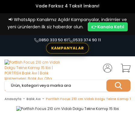
Vade Farksız 4 Taksit İmkanı!
📢
WhatsApp Kanalımız Açıldı! Kampanyalar, indirimler ve
yeni ürünlerden ilk siz haberdar olun.
👉 Kanala Katıl
0850 333 50 61
0533 374 90 11
KAMPANYALAR
Anasayfa
Balık Avı
Portfish Focus 210 cm Vidalı Dolgu Tekne Kamışı 15 