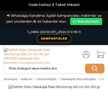
Vade Farksız 4 Taksit İmkanı!
📢
WhatsApp Kanalımız Açıldı! Kampanyalar, indirimler ve
yeni ürünlerden ilk siz haberdar olun.
👉 Kanala Katıl
0850 333 50 61
0533 374 90 11
KAMPANYALAR
Anasayfa
Balık Avı
Olta Kamışları
Teleskopik Olta Kamışları
Portf