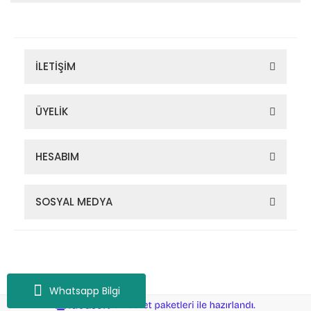
İLETİŞİM
ÜYELİK
HESABIM
SOSYAL MEDYA
Zigana Outdoor 2022 © Tüm Hakları Saklıdır. Kredi kartı bilgileriniz
256bit SSL sertifikası ile korunmaktadır.
Whatsapp Bilgi
ile
ideasoft
e-