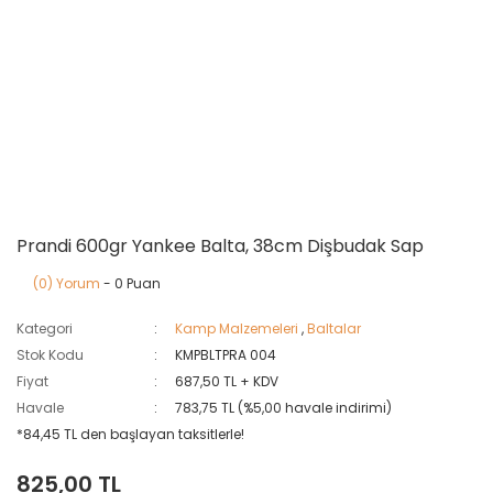
Prandi 600gr Yankee Balta, 38cm Dişbudak Sap
(0) Yorum
- 0 Puan
Kategori
Kamp Malzemeleri
,
Baltalar
Stok Kodu
KMPBLTPRA 004
Fiyat
687,50 TL + KDV
Havale
783,75 TL (%5,00 havale indirimi)
*84,45 TL den başlayan taksitlerle!
825,00 TL