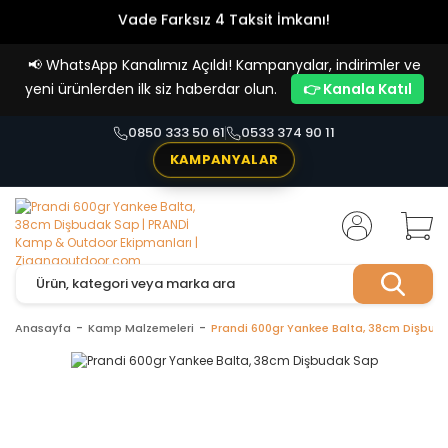
Vade Farksız 4 Taksit İmkanı!
📢
WhatsApp Kanalımız Açıldı! Kampanyalar, indirimler ve
yeni ürünlerden ilk siz haberdar olun.
👉 Kanala Katıl
0850 333 50 61
0533 374 90 11
KAMPANYALAR
Anasayfa
Kamp Malzemeleri
Prandi 600gr Yankee Balta, 38cm Dişbud