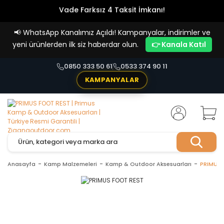
Vade Farksız 4 Taksit İmkanı!
📢
WhatsApp Kanalımız Açıldı! Kampanyalar, indirimler ve
yeni ürünlerden ilk siz haberdar olun.
👉 Kanala Katıl
0850 333 50 61
0533 374 90 11
KAMPANYALAR
Anasayfa
Kamp Malzemeleri
Kamp & Outdoor Aksesuarları
PRIMUS 