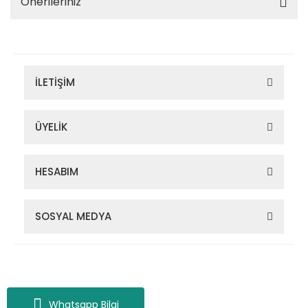
Önerileriniz
İLETİŞİM
ÜYELİK
HESABIM
SOSYAL MEDYA
Zigana Outdoor 2022 © Tüm Hakları Saklıdır. Kredi kartı bilgileriniz
256bit SSL sertifikası ile korunmaktadır.
Whatsapp Bilgi