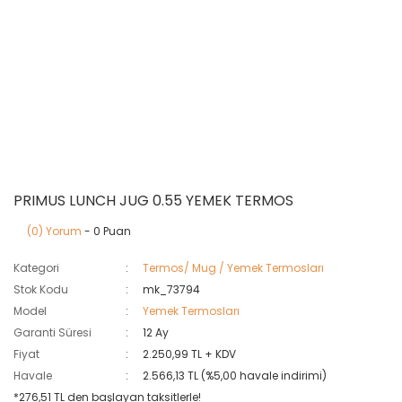
PRIMUS LUNCH JUG 0.55 YEMEK TERMOS
(0) Yorum
- 0 Puan
Kategori
Termos/ Mug / Yemek Termosları
Stok Kodu
mk_73794
Model
Yemek Termosları
Garanti Süresi
12 Ay
Fiyat
2.250,99 TL + KDV
Havale
2.566,13 TL (%5,00 havale indirimi)
*276,51 TL den başlayan taksitlerle!