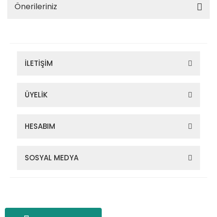
Önerileriniz
İLETİŞİM
ÜYELİK
HESABIM
SOSYAL MEDYA
Zigana Outdoor 2022 © Tüm Hakları Saklıdır. Kredi kartı bilgileriniz
256bit SSL sertifikası ile korunmaktadır.