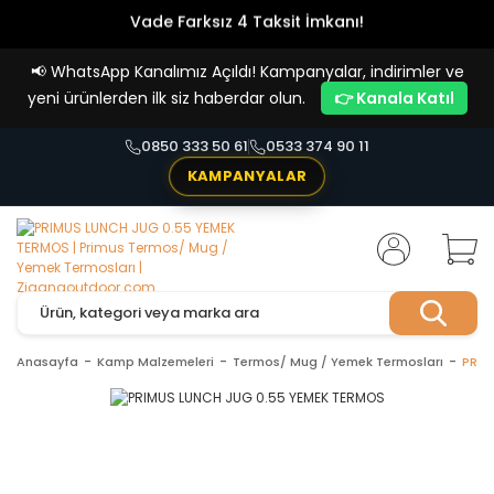
Vade Farksız 4 Taksit İmkanı!
📢
WhatsApp Kanalımız Açıldı! Kampanyalar, indirimler ve
yeni ürünlerden ilk siz haberdar olun.
👉 Kanala Katıl
0850 333 50 61
0533 374 90 11
KAMPANYALAR
Anasayfa
Kamp Malzemeleri
Termos/ Mug / Yemek Termosları
PRIM