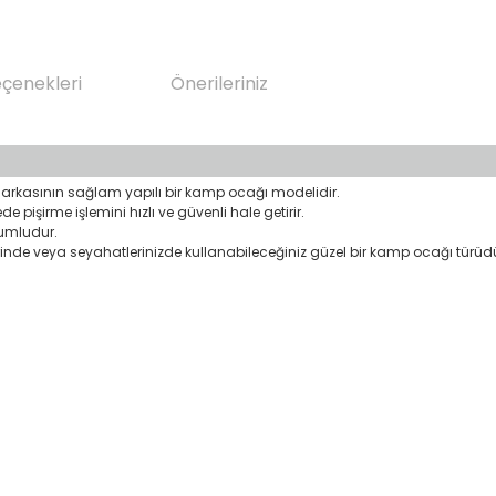
eçenekleri
Önerileriniz
markasının sağlam yapılı bir kamp ocağı modelidir.
 pişirme işlemini hızlı ve güvenli hale getirir.
yumludur.
lerinde veya seyahatlerinizde kullanabileceğiniz güzel bir kamp ocağı türüd