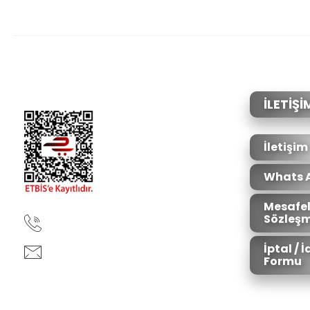
Bu ürünün fiyat bilgisi, resim, ürün açıklamalarında ve diğer konular
Görüş ve önerileriniz için teşekkür ederiz.
Ürün resmi kalitesiz, bozuk veya görüntülenemiyor.
Ürün açıklamasında eksik bilgiler bulunuyor.
Ürün bilgilerinde hatalar bulunuyor.
İLETİŞİ
Ürün fiyatı diğer sitelerden daha pahalı.
Bu ürüne benzer farklı alternatifler olmalı.
İletişim
Whats 
Mesafel
Sözleşm
90850 333 50 61
İptal / 
ankara@ziganaav.com
Formu