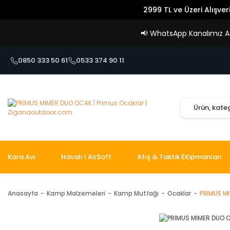
2999 TL ve Üzeri Alışver
📢
WhatsApp Kanalımız Açı
0850 333 50 61
0533 374 90 11
Kara Avı
Havalı I AirSoft
Atış & Taktik EKipmanları
Anasayfa
Kamp Malzemeleri
Kamp Mutfağı
Ocaklar
PRIMUS M