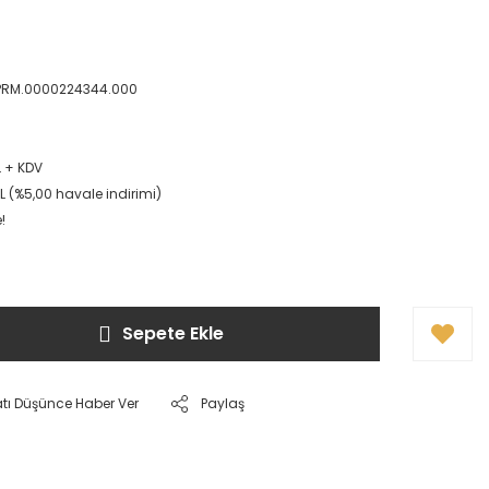
PRM.0000224344.000
L + KDV
L (%5,00 havale indirimi)
!
Sepete Ekle
atı Düşünce Haber Ver
Paylaş