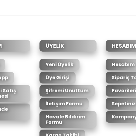
da yetersiz gördüğünüz noktaları öneri formunu kullanarak tarafımıza il
Bu ürüne ilk yorumu siz yapın!
Yorum Yaz
M
ÜYELİK
HESABIM
Yeni Üyelik
Hesabım
App
Üye Girişi
Sipariş T
i Satış
Şifremi Unuttum
Favoriler
esi
Gönder
İletişim Formu
Sepetiniz
İade
Havale Bildirim
Kampany
Formu
Kargo Takibi