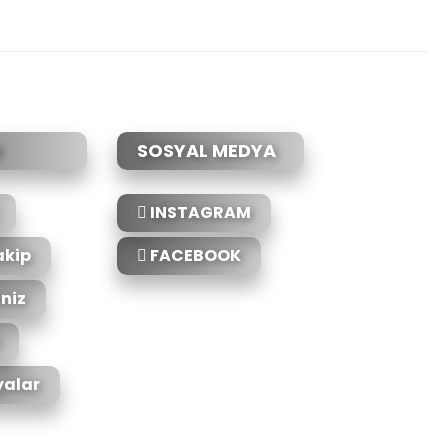
etebilirsiniz.
SOSYAL MEDYA
INSTAGRAM
akip
FACEBOOK
iniz
alar