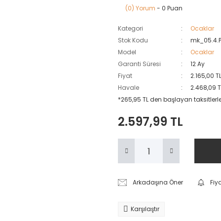
(0) Yorum
- 0 Puan
Kategori
Ocaklar
Stok Kodu
mk_05.4.
Model
Ocaklar
Garanti Süresi
12 Ay
Fiyat
2.165,00 T
Havale
2.468,09 T
*265,95 TL den başlayan taksitlerle
2.597,99 TL
Arkadaşına Öner
Fiy
Karşılaştır