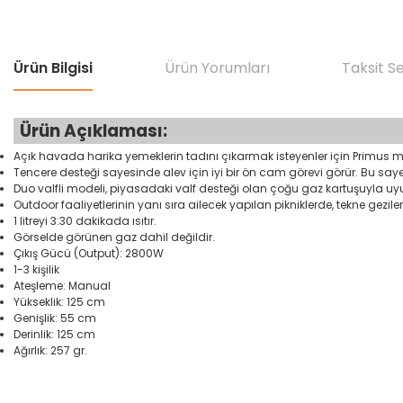
Ürün Bilgisi
Ürün Yorumları
Taksit S
Ürün Açıklaması:
Açık havada harika yemeklerin tadını çıkarmak isteyenler için Primus 
Tencere desteği sayesinde alev için iyi bir ön cam görevi görür. Bu sayede
Duo valfli modeli, piyasadaki valf desteği olan çoğu gaz kartuşuyla u
Outdoor faaliyetlerinin yanı sıra ailecek yapılan pikniklerde, tekne gezi
1 litreyi 3:30 dakikada ısıtır.
Görselde görünen gaz dahil değildir.
Çıkış Gücü (Output): 2800W
1-3 kişilik
Ateşleme: Manual
Yükseklik: 125 cm
Genişlik: 55 cm
Derinlik: 125 cm
Ağırlık: 257 gr.