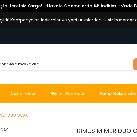
işte Ücretsiz Kargo!
Havale Ödemelerde %5 İndirim
Vade Fa
ldı! Kampanyalar, indirimler ve yeni ürünlerden ilk siz haberdar o
Optik | Fener
Giyim I Ayakkabı
Kamp Malzemeler
IMER DUO OCAK
PRIMUS MIMER DUO 