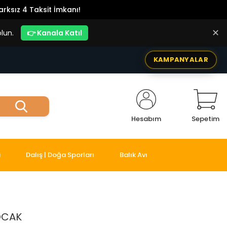
rksız 4 Taksit İmkanı!
✕
lun.
👉 Kanala Katıl
KAMPANYALAR
Hesabım
Sepetim
i
Dalış | Doğa Sporları
Balık Avı
OCAK