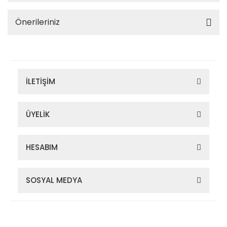
Önerileriniz
İLETİŞİM
ÜYELİK
HESABIM
SOSYAL MEDYA
Zigana Outdoor 2022 © Tüm Hakları Saklıdır. Kredi kartı bilgileriniz