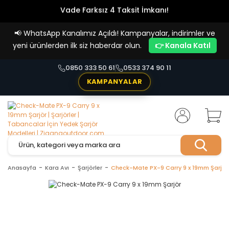
Vade Farksız 4 Taksit İmkanı!
📢
WhatsApp Kanalımız Açıldı! Kampanyalar, indirimler ve
yeni ürünlerden ilk siz haberdar olun.
👉 Kanala Katıl
0850 333 50 61
0533 374 90 11
KAMPANYALAR
Anasayfa
Kara Avı
Şarjörler
Check-Mate PX-9 Carry 9 x 19mm Şarjör