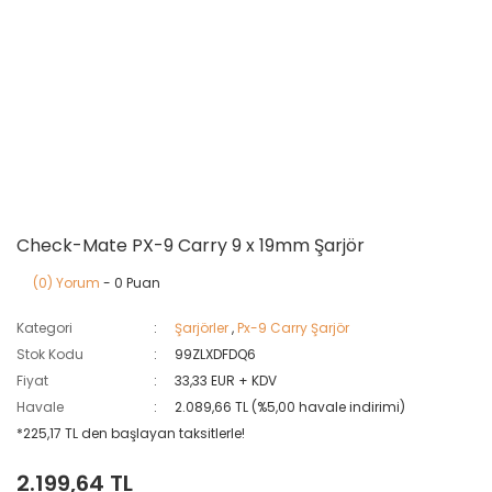
Check-Mate PX-9 Carry 9 x 19mm Şarjör
(0) Yorum
- 0 Puan
Kategori
Şarjörler
,
Px-9 Carry Şarjör
Stok Kodu
99ZLXDFDQ6
Fiyat
33,33 EUR + KDV
Havale
2.089,66 TL (%5,00 havale indirimi)
*225,17 TL den başlayan taksitlerle!
2.199,64 TL