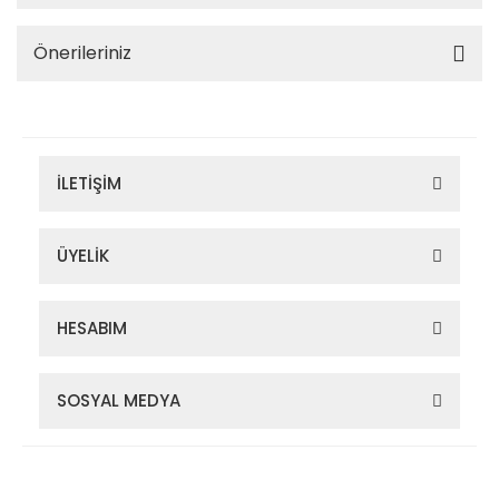
Önerileriniz
İLETİŞİM
ÜYELİK
HESABIM
SOSYAL MEDYA
Zigana Outdoor 2022 © Tüm Hakları Saklıdır. Kredi kartı bilgileriniz