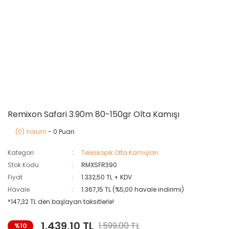
Remixon Safari 3.90m 80-150gr Olta Kamışı
(0) Yorum
- 0 Puan
Kategori
Teleskopik Olta Kamışları
Stok Kodu
RMXSFR390
Fiyat
1.332,50 TL + KDV
Havale
1.367,15 TL (%5,00 havale indirimi)
*147,32 TL den başlayan taksitlerle!
1.439,10 TL
1.599,00 TL
%10