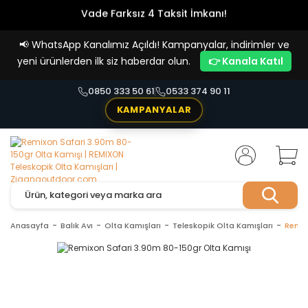
Vade Farksız 4 Taksit İmkanı!
📢
WhatsApp Kanalımız Açıldı! Kampanyalar, indirimler ve
yeni ürünlerden ilk siz haberdar olun.
👉 Kanala Katıl
0850 333 50 61
0533 374 90 11
KAMPANYALAR
Anasayfa
Balık Avı
Olta Kamışları
Teleskopik Olta Kamışları
Remix