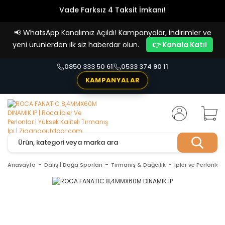
Vade Farksız 4 Taksit İmkanı!
📢
WhatsApp Kanalımız Açıldı! Kampanyalar, indirimler ve
yeni ürünlerden ilk siz haberdar olun.
👉 Kanala Katıl
0850 333 50 61
0533 374 90 11
KAMPANYALAR
Anasayfa
Dalış | Doğa Sporları
Tırmanış & Dağcılık
İpler ve Perlonlar