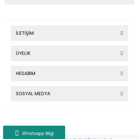
İLETİŞİM
ÜYELİK
HESABIM
SOSYAL MEDYA
Zigana Outdoor 2022 © Tüm Hakları Saklıdır. Kredi kartı bilgileriniz
256bit SSL sertifikası ile korunmaktadır.
Whatsapp Bilgi