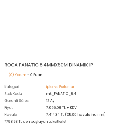
ROCA FANATIC 8,4MMX60M DINAMIK IP
(0) Yorum
- 0 Puan
Kategori
İpler ve Perlonlar
Stok Kodu
mk_FANATIC_8.4
Garanti Süresi
12 Ay
Fiyat
7.095,06 TL + KDV
Havale
7.414,34 TL (%5,00 havale indirimi)
*798,93 TL den başlayan taksitlerle!