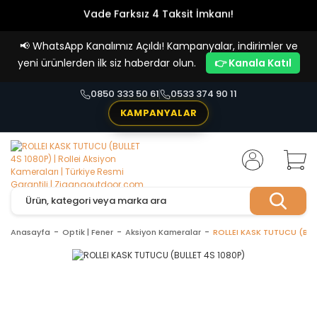
Vade Farksız 4 Taksit İmkanı!
📢
WhatsApp Kanalımız Açıldı! Kampanyalar, indirimler ve
yeni ürünlerden ilk siz haberdar olun.
👉 Kanala Katıl
0850 333 50 61
0533 374 90 11
KAMPANYALAR
Anasayfa
Optik | Fener
Aksiyon Kameralar
ROLLEI KASK TUTUCU (BUL