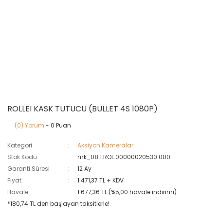
ROLLEI KASK TUTUCU (BULLET 4S 1080P)
(0) Yorum
- 0 Puan
Kategori
Aksiyon Kameralar
Stok Kodu
mk_08.1.ROL.00000020530.000
Garanti Süresi
12 Ay
Fiyat
1.471,37 TL + KDV
Havale
1.677,36 TL (%5,00 havale indirimi)
*180,74 TL den başlayan taksitlerle!