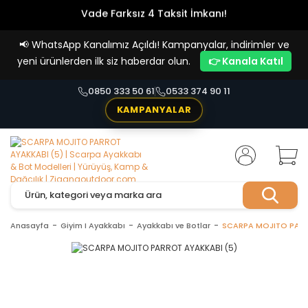
Vade Farksız 4 Taksit İmkanı!
📢
WhatsApp Kanalımız Açıldı! Kampanyalar, indirimler ve
yeni ürünlerden ilk siz haberdar olun.
👉 Kanala Katıl
0850 333 50 61
0533 374 90 11
KAMPANYALAR
Anasayfa
Giyim I Ayakkabı
Ayakkabı ve Botlar
SCARPA MOJITO PARR