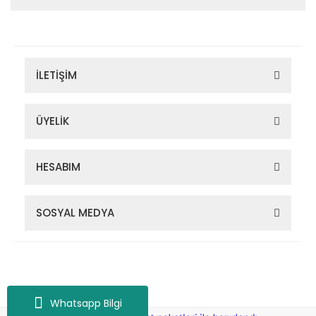
İLETİŞİM
ÜYELİK
HESABIM
SOSYAL MEDYA
Zigana Outdoor 2022 © Tüm Hakları Saklıdır. Kredi kartı bilgileriniz
256bit SSL sertifikası ile korunmaktadır.
Whatsapp Bilgi