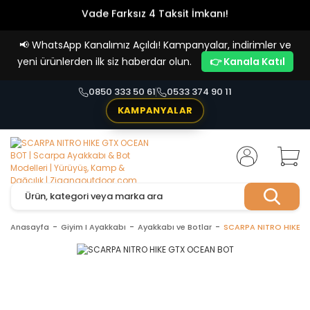
Vade Farksız 4 Taksit İmkanı!
📢
WhatsApp Kanalımız Açıldı! Kampanyalar, indirimler ve
yeni ürünlerden ilk siz haberdar olun.
👉 Kanala Katıl
0850 333 50 61
0533 374 90 11
KAMPANYALAR
Anasayfa
Giyim I Ayakkabı
Ayakkabı ve Botlar
SCARPA NITRO HIKE 