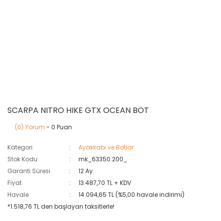
SCARPA NITRO HIKE GTX OCEAN BOT
(0) Yorum
- 0 Puan
Kategori
Ayakkabı ve Botlar
Stok Kodu
mk_63350.200_
Garanti Süresi
12 Ay
Fiyat
13.487,70 TL + KDV
Havale
14.094,65 TL (%5,00 havale indirimi)
*1.518,76 TL den başlayan taksitlerle!