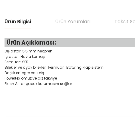
Ürün Bilgisi
Ürün Yorumları
Taksit S
Ürün Açıklaması:
Dış astar: 5,5 mm neopren
İç astar: Havlu kumaş
Fermuar: YKK
Bilekler ve ayak bilekleri: Fermuarlı Batwing Flap sistemi
Başlık entegre edilmiş
Powertex omuz ve diz takviye
Plush Astar çabuk kurumasını sağlar
Bu ürünün fiyat bilgisi, resim, ürün açıklamalarında ve diğer konular
Görüş ve önerileriniz için teşekkür ederiz.
Ürün resmi kalitesiz, bozuk veya görüntülenemiyor.