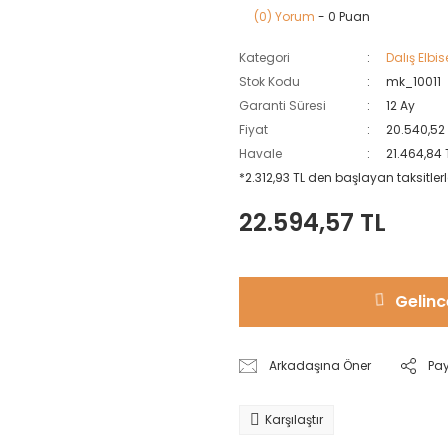
(0) Yorum
- 0 Puan
Kategori
Dalış Elbis
Stok Kodu
mk_10011
Garanti Süresi
12 Ay
Fiyat
20.540,52
Havale
21.464,84 
*2.312,93 TL den başlayan taksitlerl
22.594,57 TL
Gelinc
Arkadaşına Öner
Pa
Karşılaştır