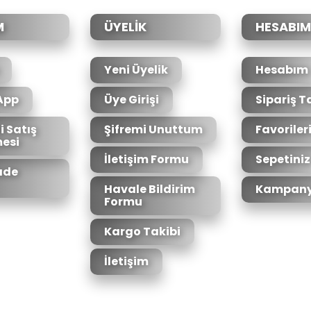
M
ÜYELİK
HESABIM
Yeni Üyelik
Hesabım
App
Üye Girişi
Sipariş T
i Satış
Şifremi Unuttum
Favoriler
esi
Gönder
İletişim Formu
Sepetiniz
İade
Havale Bildirim
Kampany
Formu
Kargo Takibi
İletişim