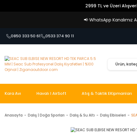
2999 TL ve Üzeri Alışver
📢
WhatsApp Kanalımız Açı
0850 333 50 61
0533 374 90 11
Kara Avı
Havalı I AirSoft
Atış & Taktik EKipmanları
Anasayfa
Dalış | Doğa Sporları
Dalış & Su Altı
Dalış Elbiseleri
SE