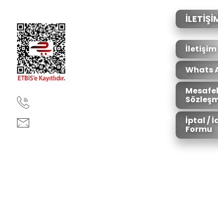
Ürün açıklamasında eksik bilgiler bulunuyor.
Ürün bilgilerinde hatalar bulunuyor.
İLETİŞİ
Ürün fiyatı diğer sitelerden daha pahalı.
Bu ürüne benzer farklı alternatifler olmalı.
İletişim
Whats 
Mesafel
Sözleşm
90850 333 50 61
İptal / 
ankara@ziganaav.com
Formu