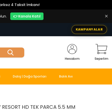
rksız 4 Taksit İmkanı!
✕
lun.
👉 Kanala Katıl
KAMPANYALAR
Hesabım
Sepetim
i
Dalış | Doğa Sporları
Balık Avı
W RESORT HD TEK PARCA 5.5 MM