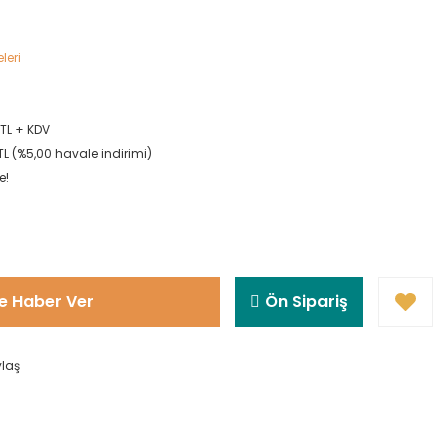
eleri
 TL + KDV
TL (%5,00 havale indirimi)
e!
e Haber Ver
Ön Sipariş
ylaş