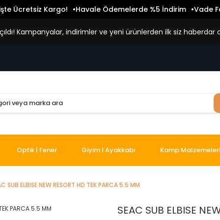
işte Ücretsiz Kargo!
Havale Ödemelerde %5 İndirim
Vade Fa
ldı! Kampanyalar, indirimler ve yeni ürünlerden ilk siz haberdar o
Optik | Fener
Giyim I Ayakkabı
Kamp Malzemeler
AC SUB ELBISE NEW RESORT HD TEK PARCA 5.5 MM
SEAC SUB ELBISE NE