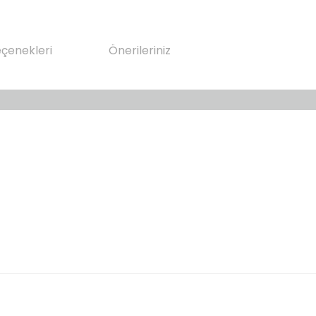
eçenekleri
Önerileriniz
da yetersiz gördüğünüz noktaları öneri formunu kullanarak tarafımıza il
Bu ürüne ilk yorumu siz yapın!
Yorum Yaz