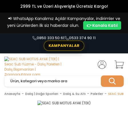
2999 TL ve Üzeri Alışverişte Ücretsiz Kargo!
Havale Ödemelerde %5 İndirim
📢
WhatsApp Kanalımız Açıldı! Kampanyalar, indirimler ve
Vade Farksız 4 Taksit İmkanı!
yeni ürünlerden ilk siz haberdar olun.
👉 Kanala Katıl
0850 333 50 61
0533 374 90 11
KAMPANYALAR
Anasayfa
Dalış | Doğa Sporları
Dalış & Su Altı
Paletler
SEAC SUB M