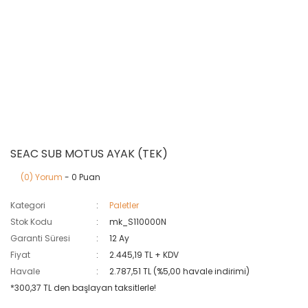
SEAC SUB MOTUS AYAK (TEK)
(0) Yorum
- 0 Puan
Kategori
Paletler
Stok Kodu
mk_S110000N
Garanti Süresi
12 Ay
Fiyat
2.445,19 TL + KDV
Havale
2.787,51 TL (%5,00 havale indirimi)
*300,37 TL den başlayan taksitlerle!