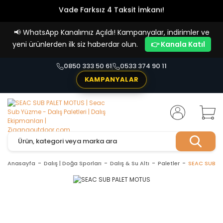
Vade Farksız 4 Taksit İmkanı!
📢
WhatsApp Kanalımız Açıldı! Kampanyalar, indirimler ve
yeni ürünlerden ilk siz haberdar olun.
👉 Kanala Katıl
0850 333 50 61
0533 374 90 11
KAMPANYALAR
Anasayfa
Dalış | Doğa Sporları
Dalış & Su Altı
Paletler
SEAC SUB P