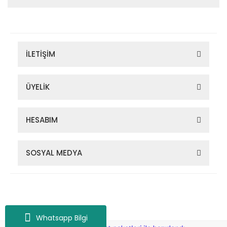
İLETİŞİM
ÜYELİK
HESABIM
SOSYAL MEDYA
Zigana Outdoor 2022 © Tüm Hakları Saklıdır. Kredi kartı bilgileriniz
256bit SSL sertifikası ile korunmaktadır.
Whatsapp Bilgi