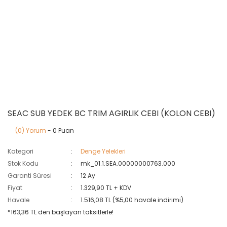
SEAC SUB YEDEK BC TRIM AGIRLIK CEBI (KOLON CEBI)
(0) Yorum
- 0 Puan
Kategori
Denge Yelekleri
Stok Kodu
mk_01.1.SEA.00000000763.000
Garanti Süresi
12 Ay
Fiyat
1.329,90 TL + KDV
Havale
1.516,08 TL (%5,00 havale indirimi)
*163,36 TL den başlayan taksitlerle!