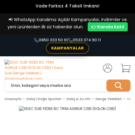
Vade Farksız 4 Taksit İmkanı!
📢
WhatsApp Kanalımız Açıldı! Kampanyalar, indirimler ve
yeni ürünlerden ilk siz haberdar olun.
👉 Kanala Katıl
0850 333 50 61
0533 374 90 11
KAMPANYALAR
Anasayfa
Dalış | Doğa Sporları
Dalış & Su Altı
Denge Yelekleri
SEAC