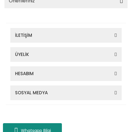
Önerileriniz
İLETİŞİM
ÜYELİK
HESABIM
SOSYAL MEDYA
Zigana Outdoor 2022 © Tüm Hakları Saklıdır. Kredi kartı bilgileriniz
256bit SSL sertifikası ile korunmaktadır.
Whatsapp Bilgi