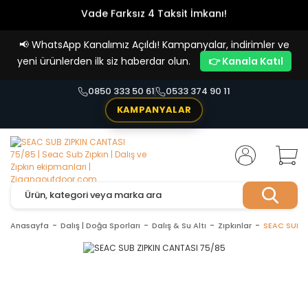
Vade Farksız 4 Taksit İmkanı!
📢
WhatsApp Kanalımız Açıldı! Kampanyalar, indirimler ve
yeni ürünlerden ilk siz haberdar olun.
👉 Kanala Katıl
0850 333 50 61
0533 374 90 11
KAMPANYALAR
Anasayfa
Dalış | Doğa Sporları
Dalış & Su Altı
Zıpkınlar
SEAC SUB Z