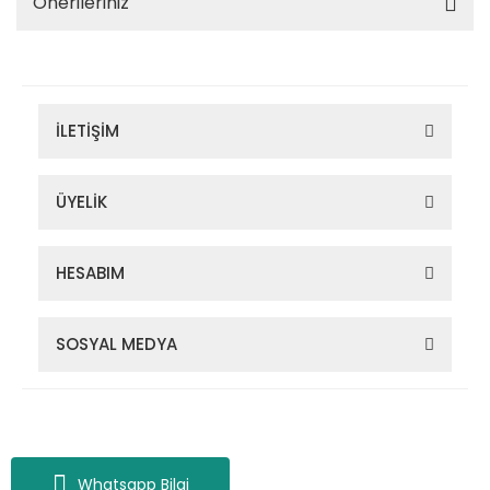
Önerileriniz
İLETİŞİM
ÜYELİK
HESABIM
SOSYAL MEDYA
Zigana Outdoor 2022 © Tüm Hakları Saklıdır. Kredi kartı bilgileriniz
256bit SSL sertifikası ile korunmaktadır.
Whatsapp Bilgi