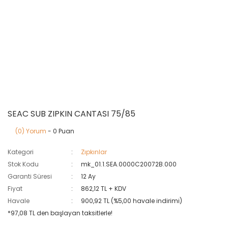
SEAC SUB ZIPKIN CANTASI 75/85
(0) Yorum
- 0 Puan
Kategori
Zıpkınlar
Stok Kodu
mk_01.1.SEA.0000C20072B.000
Garanti Süresi
12 Ay
Fiyat
862,12 TL + KDV
Havale
900,92 TL (%5,00 havale indirimi)
*97,08 TL den başlayan taksitlerle!