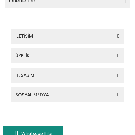
Önerileriniz
İLETİŞİM
ÜYELİK
HESABIM
SOSYAL MEDYA
Zigana Outdoor 2022 © Tüm Hakları Saklıdır. Kredi kartı bilgileriniz
256bit SSL sertifikası ile korunmaktadır.
Whatsapp Bilgi