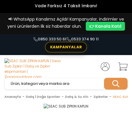
Vade Farksız 4 Taksit İmkanı!
📢
WhatsApp Kanalımız Açıldı! Kampanyalar, indirimler ve
yeni ürünlerden ilk siz haberdar olun.
👉 Kanala Katıl
0850 333 50 61
0533 374 90 11
KAMPANYALAR
Anasayfa
Dalış | Doğa Sporları
Dalış & Su Altı
Zıpkınlar
SEAC SUB Z