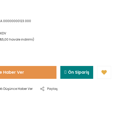
EA.00000000123.000
+ KDV
(%5,00 havale indirimi)
e Haber Ver
Ön Sipariş
atı Düşünce Haber Ver
Paylaş