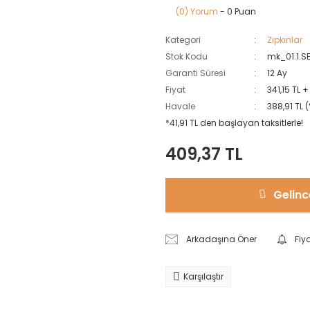
(0) Yorum
- 0 Puan
Kategori
Zıpkınlar
Stok Kodu
mk_01.1.S
Garanti Süresi
12 Ay
Fiyat
341,15 TL 
Havale
388,91 TL 
*41,91 TL den başlayan taksitlerle!
409,37 TL
Gelinc
Arkadaşına Öner
Fiy
Karşılaştır