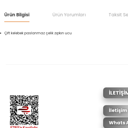
Ürün Bilgisi
Ürün Yorumları
Taksit S
Çift kelebek p
aslanmaz çelik
zı
pkın ucu
Bu ürünün fiyat bilgisi, resim, ürün açıklamalarında ve diğer konular
Görüş ve önerileriniz için teşekkür ederiz.
Ürün resmi kalitesiz, bozuk veya görüntülenemiyor.
Ürün açıklamasında eksik bilgiler bulunuyor.
Ürün bilgilerinde hatalar bulunuyor.
İLETİŞİ
Ürün fiyatı diğer sitelerden daha pahalı.
Bu ürüne benzer farklı alternatifler olmalı.
İletişim
Whats 