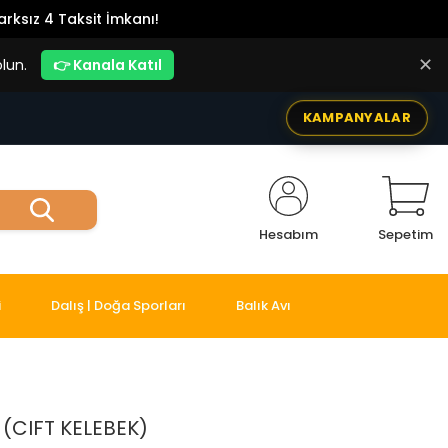
rksız 4 Taksit İmkanı!
✕
lun.
👉 Kanala Katıl
KAMPANYALAR
Hesabım
Sepetim
i
Dalış | Doğa Sporları
Balık Avı
 (CIFT KELEBEK)