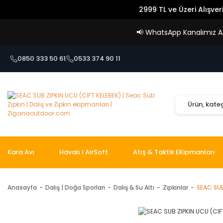
2999 TL ve Üzeri Alışver
📢
WhatsApp Kanalımız Açı
0850 333 50 61
0533 374 90 11
Kara Avı
Havalı I AirSoft
Atış & Taktik EKipmanları
Anasayfa
Dalış | Doğa Sporları
Dalış & Su Altı
Zıpkınlar
SEAC SUB