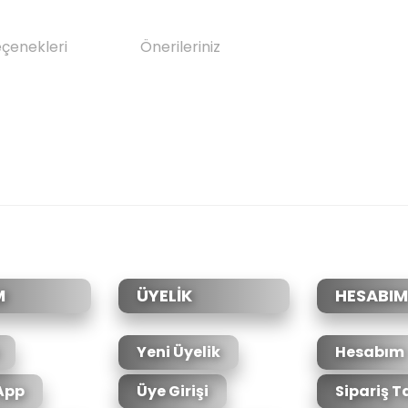
eçenekleri
Önerileriniz
da yetersiz gördüğünüz noktaları öneri formunu kullanarak tarafımıza il
Bu ürüne ilk yorumu siz yapın!
Yorum Yaz
M
ÜYELİK
HESABIM
Yeni Üyelik
Hesabım
App
Üye Girişi
Sipariş T