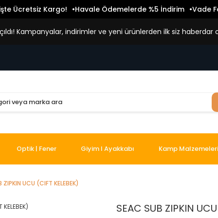
işte Ücretsiz Kargo!
Havale Ödemelerde %5 İndirim
Vade Fa
ldı! Kampanyalar, indirimler ve yeni ürünlerden ilk siz haberdar o
Optik | Fener
Giyim I Ayakkabı
Kamp Malzemeler
 ZIPKIN UCU (CIFT KELEBEK)
SEAC SUB ZIPKIN UCU