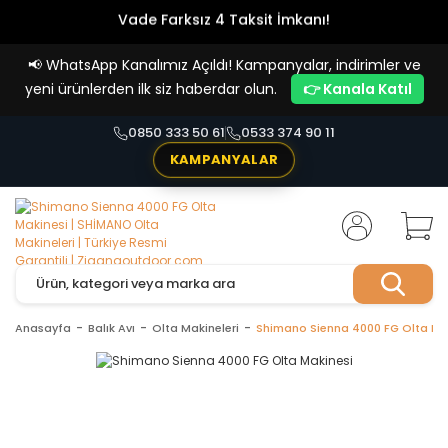
Vade Farksız 4 Taksit İmkanı!
📢
WhatsApp Kanalımız Açıldı! Kampanyalar, indirimler ve
yeni ürünlerden ilk siz haberdar olun.
👉 Kanala Katıl
0850 333 50 61
0533 374 90 11
KAMPANYALAR
Anasayfa
Balık Avı
Olta Makineleri
Shimano Sienna 4000 FG Olta Ma