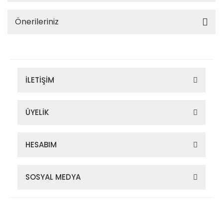
Önerileriniz
İLETİŞİM
ÜYELİK
HESABIM
SOSYAL MEDYA
Zigana Outdoor 2022 © Tüm Hakları Saklıdır. Kredi kartı bilgileriniz