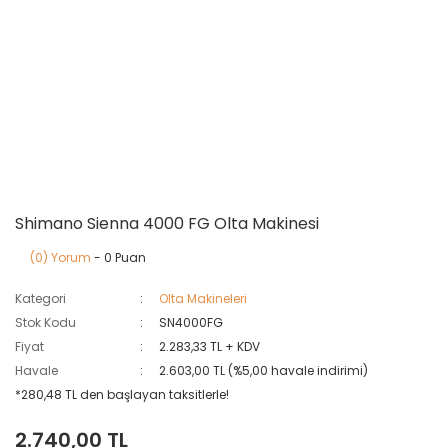
Shimano Sienna 4000 FG Olta Makinesi
(0) Yorum
- 0 Puan
Kategori
Olta Makineleri
Stok Kodu
SN4000FG
Fiyat
2.283,33 TL + KDV
Havale
2.603,00 TL (%5,00 havale indirimi)
*280,48 TL den başlayan taksitlerle!
2.740,00 TL