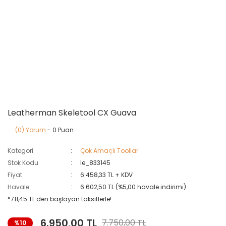
Leatherman Skeletool CX Guava
(0) Yorum
- 0 Puan
Kategori
Çok Amaçlı Toollar
Stok Kodu
le_833145
Fiyat
6.458,33 TL + KDV
Havale
6.602,50 TL (%5,00 havale indirimi)
*711,45 TL den başlayan taksitlerle!
6.950,00 TL
7.750,00 TL
%10