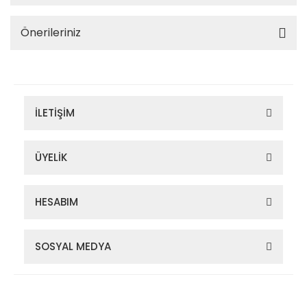
Önerileriniz
İLETİŞİM
ÜYELİK
HESABIM
SOSYAL MEDYA
Zigana Outdoor 2022 © Tüm Hakları Saklıdır. Kredi kartı bilgileriniz