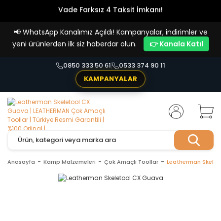
Vade Farksız 4 Taksit İmkanı!
📢
WhatsApp Kanalımız Açıldı! Kampanyalar, indirimler ve
yeni ürünlerden ilk siz haberdar olun.
👉 Kanala Katıl
0850 333 50 61
0533 374 90 11
KAMPANYALAR
Anasayfa
Kamp Malzemeleri
Çok Amaçlı Toollar
Leatherman Skelet