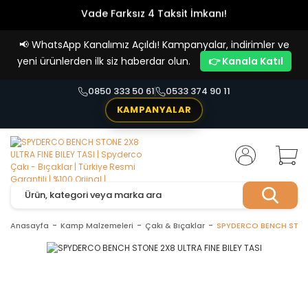
Vade Farksız 4 Taksit İmkanı!
📢
WhatsApp Kanalımız Açıldı! Kampanyalar, indirimler ve
yeni ürünlerden ilk siz haberdar olun.
👉 Kanala Katıl
0850 333 50 61
0533 374 90 11
KAMPANYALAR
Anasayfa
Kamp Malzemeleri
Çakı & Bıçaklar
SPYDERCO BENCH STONE 