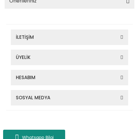
Önerileriniz
İLETİŞİM
ÜYELİK
HESABIM
SOSYAL MEDYA
Zigana Outdoor 2022 © Tüm Hakları Saklıdır. Kredi kartı bilgileriniz
256bit SSL sertifikası ile korunmaktadır.
Whatsapp Bilgi