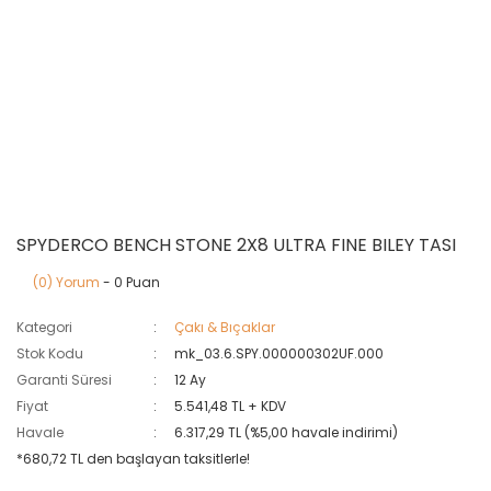
SPYDERCO BENCH STONE 2X8 ULTRA FINE BILEY TASI
(0) Yorum
- 0 Puan
Kategori
Çakı & Bıçaklar
Stok Kodu
mk_03.6.SPY.000000302UF.000
Garanti Süresi
12 Ay
Fiyat
5.541,48 TL + KDV
Havale
6.317,29 TL (%5,00 havale indirimi)
*680,72 TL den başlayan taksitlerle!