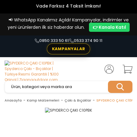
Vade Farksız 4 Taksit İmkanı!
📢
WhatsApp Kanalımız Açıldı! Kampanyalar, indirimler ve
yeni ürünlerden ilk siz haberdar olun.
👉 Kanala Katıl
0850 333 50 61
0533 374 90 11
KAMPANYALAR
Anasayfa
Kamp Malzemeleri
Çakı & Bıçaklar
SPYDERCO ÇAKI C10PB