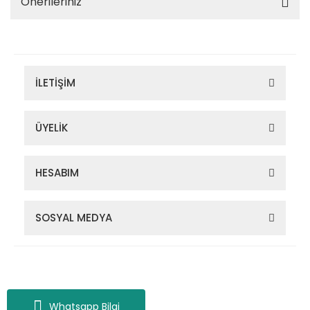
Önerileriniz
İLETİŞİM
ÜYELİK
HESABIM
SOSYAL MEDYA
Zigana Outdoor 2022 © Tüm Hakları Saklıdır. Kredi kartı bilgileriniz
256bit SSL sertifikası ile korunmaktadır.
Whatsapp Bilgi