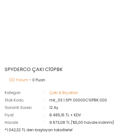
SPYDERCO ÇAKI C10PBK
(0) Yorum
- 0 Puan
Kategori
Çakı & Bıçaklar
Stok Kodu
mk_03.1.SPY.00000C10PBK.000
Garanti Süresi
12 Ay
Fiyat
8.485,16 TL + KDV
Havale
9.673,08 TL (%5,00 havale indirimi)
*1.042,32 TL den başlayan taksitlerle!