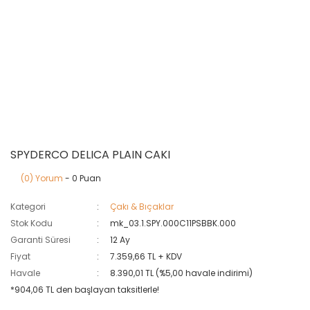
SPYDERCO DELICA PLAIN CAKI
(0) Yorum
- 0 Puan
Kategori
Çakı & Bıçaklar
Stok Kodu
mk_03.1.SPY.000C11PSBBK.000
Garanti Süresi
12 Ay
Fiyat
7.359,66 TL + KDV
Havale
8.390,01 TL (%5,00 havale indirimi)
*904,06 TL den başlayan taksitlerle!