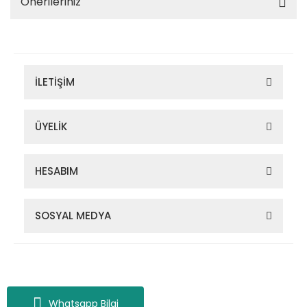
Önerileriniz
İLETİŞİM
ÜYELİK
HESABIM
SOSYAL MEDYA
Zigana Outdoor 2022 © Tüm Hakları Saklıdır. Kredi kartı bilgileriniz
256bit SSL sertifikası ile korunmaktadır.
Whatsapp Bilgi