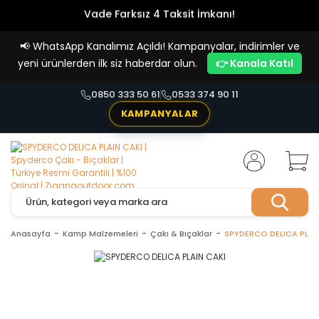
Vade Farksız 4 Taksit İmkanı!
📢
WhatsApp Kanalımız Açıldı! Kampanyalar, indirimler ve
yeni ürünlerden ilk siz haberdar olun.
👉 Kanala Katıl
0850 333 50 61
0533 374 90 11
KAMPANYALAR
Anasayfa
Kamp Malzemeleri
Çakı & Bıçaklar
SPYDERCO DELICA PLAI