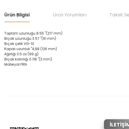
Ürün Bilgisi
Ürün Yorumları
Taksit S
Toplam uzunluğu
8.55
"
(
217
mm
)
Bıçak uzunluğu
3.57
"
(
91
mm
)
Bıçak
çelik
VG
-
10
Kapalı uzunluk
"
4,98
(
126
mm
)
A
ğırlığı 3.5
oz
(
99
g
)
Bıçak
kalınlığı
0.118
"
(
3
mm
)
Materyal
FRN
Bu ürünün fiyat bilgisi, resim, ürün açıklamalarında ve diğer konular
Görüş ve önerileriniz için teşekkür ederiz.
Ürün resmi kalitesiz, bozuk veya görüntülenemiyor.
Ürün açıklamasında eksik bilgiler bulunuyor.
Ürün bilgilerinde hatalar bulunuyor.
İLETİŞİ