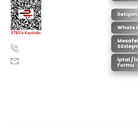
Ürün fiyatı diğer sitelerden daha pahalı.
Bu ürüne benzer farklı alternatifler olmalı.
İletişim
Whats 
Mesafel
Sözleşm
90850 333 50 61
İptal / 
ankara@ziganaav.com
Formu
Zigana Outdoor 2022 © Tüm Hakları Saklıdır. Kredi kartı bilgileriniz 25