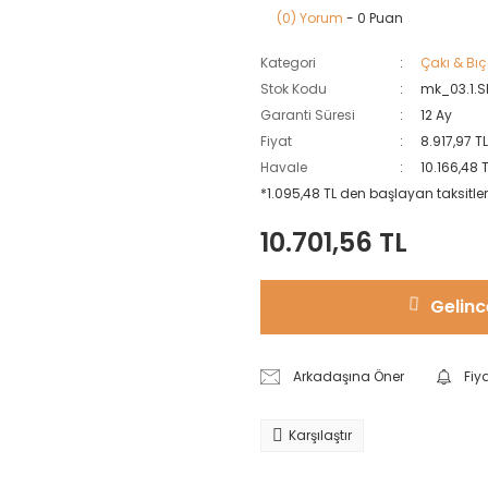
(0) Yorum
- 0 Puan
Kategori
Çakı & Bıç
Stok Kodu
mk_03.1.
Garanti Süresi
12 Ay
Fiyat
8.917,97 T
Havale
10.166,48 
*1.095,48 TL den başlayan taksitler
10.701,56 TL
Gelinc
Arkadaşına Öner
Fiy
Karşılaştır