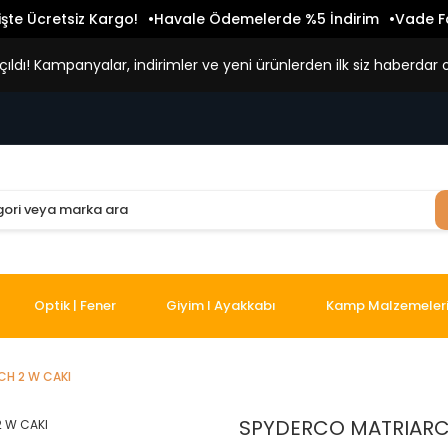
işte Ücretsiz Kargo!
Havale Ödemelerde %5 İndirim
Vade Fa
ldı! Kampanyalar, indirimler ve yeni ürünlerden ilk siz haberdar o
Optik | Fener
Giyim I Ayakkabı
Kamp Malzemeler
CH 2 W CAKI
SPYDERCO MATRIARC