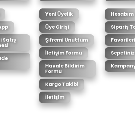
Yeni Üyelik
Hesabım
App
Üye Girişi
Sipariş T
i Satış
Şifremi Unuttum
Favoriler
esi
Gönder
İletişim Formu
Sepetiniz
İade
Havale Bildirim
Kampany
Formu
Kargo Takibi
İletişim
6bit SSL sertifikası ile korunmaktadır.