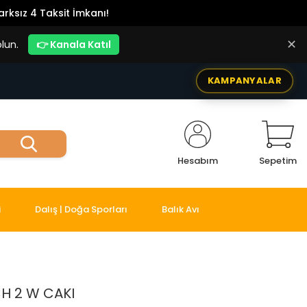
rksız 4 Taksit İmkanı!
✕
lun.
👉 Kanala Katıl
KAMPANYALAR
Hesabım
Sepetim
i
Dalış | Doğa Sporları
Balık Avı
H 2 W CAKI