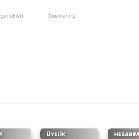
eçenekleri
Önerileriniz
da yetersiz gördüğünüz noktaları öneri formunu kullanarak tarafımıza il
Bu ürüne ilk yorumu siz yapın!
Yorum Yaz
M
ÜYELİK
HESABIM