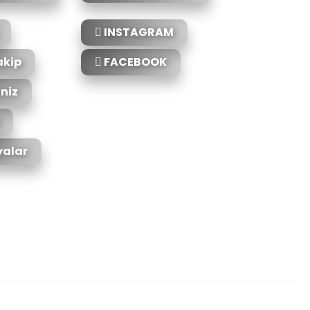
INSTAGRAM
akip
FACEBOOK
iniz
alar