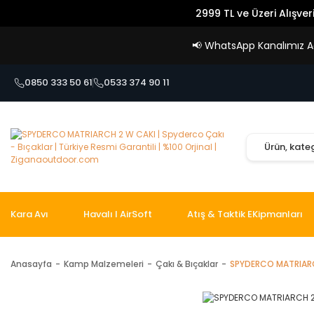
2999 TL ve Üzeri Alışver
📢
WhatsApp Kanalımız Açı
0850 333 50 61
0533 374 90 11
Kara Avı
Havalı I AirSoft
Atış & Taktik EKipmanları
Anasayfa
Kamp Malzemeleri
Çakı & Bıçaklar
SPYDERCO MATRIAR