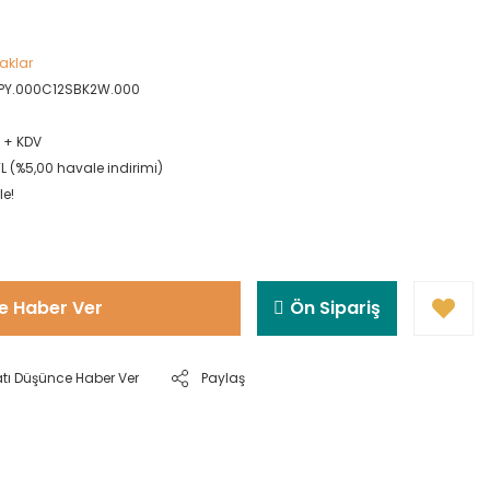
aklar
SPY.000C12SBK2W.000
L + KDV
TL (%5,00 havale indirimi)
le!
e Haber Ver
Ön Sipariş
atı Düşünce Haber Ver
Paylaş