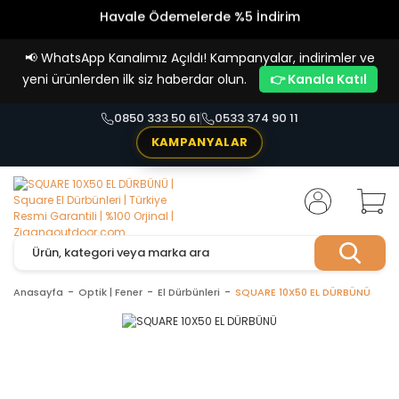
Havale Ödemelerde %5 İndirim
Vade Farksız 4 Taksit İmkanı!
📢
WhatsApp Kanalımız Açıldı! Kampanyalar, indirimler ve
yeni ürünlerden ilk siz haberdar olun.
👉 Kanala Katıl
0850 333 50 61
0533 374 90 11
KAMPANYALAR
Anasayfa
Optik | Fener
El Dürbünleri
SQUARE 10X50 EL DÜRBÜNÜ