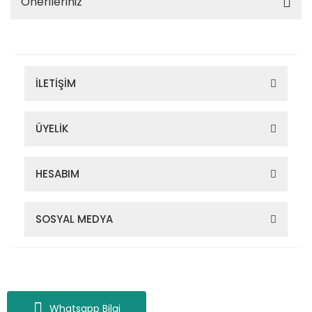
Önerileriniz
İLETİŞİM
ÜYELİK
HESABIM
SOSYAL MEDYA
Zigana Outdoor 2022 © Tüm Hakları Saklıdır. Kredi kartı bilgileriniz
256bit SSL sertifikası ile korunmaktadır.
Whatsapp Bilgi