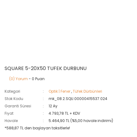
SQUARE 5-20X50 TUFEK DURBUNU
(0) Yorum
- 0 Puan
Kategori
Optik | Fener
,
Tüfek Dürbünleri
Stok Kodu
mk_08.2.SQU.00000415537.024
Garanti Süresi
12 Ay
Fiyat
4.793,78 TL + KDV
Havale
5.464,90 TL (%5,00 havale indirimi)
*588,87 TL den başlayan taksitlerle!