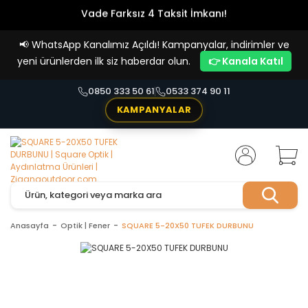
Vade Farksız 4 Taksit İmkanı!
📢
WhatsApp Kanalımız Açıldı! Kampanyalar, indirimler ve
yeni ürünlerden ilk siz haberdar olun.
👉 Kanala Katıl
0850 333 50 61
0533 374 90 11
KAMPANYALAR
Anasayfa
Optik | Fener
SQUARE 5-20X50 TUFEK DURBUNU