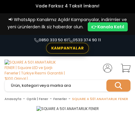
Vade Farksız 4 Taksit İmkanı!
📢
WhatsApp Kanalımız Açıldı! Kampanyalar, indirimler ve
yeni ürünlerden ilk siz haberdar olun.
👉 Kanala Katıl
0850 333 50 61
0533 374 90 11
KAMPANYALAR
Anasayfa
Optik | Fener
Fenerler
SQUARE A 501 ANAHTARLIK FENER