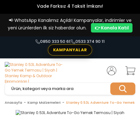
Vade Farksız 4 Taksit İmkanı!
📢
WhatsApp Kanalımız Açıldı! Kampanyalar, indirimler ve
yeni ürünlerden ilk siz haberdar olun.
👉 Kanala Katıl
0850 333 50 61
0533 374 90 11
KAMPANYALAR
Anasayfa
Kamp Malzemeleri
Stanley 0.53L Adventure To-Go Yemek Te