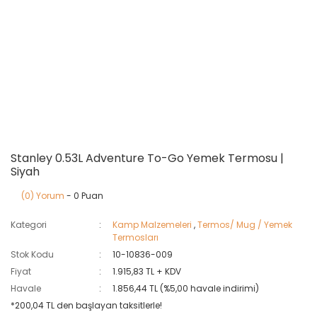
Stanley 0.53L Adventure To-Go Yemek Termosu |
Siyah
(0) Yorum
- 0 Puan
Kategori
Kamp Malzemeleri
,
Termos/ Mug / Yemek
Termosları
Stok Kodu
10-10836-009
Fiyat
1.915,83 TL + KDV
Havale
1.856,44 TL (%5,00 havale indirimi)
*200,04 TL den başlayan taksitlerle!