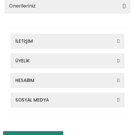
Önerileriniz
İLETİŞİM
ÜYELİK
HESABIM
SOSYAL MEDYA
Zigana Outdoor 2022 © Tüm Hakları Saklıdır. Kredi kartı bilgileriniz
256bit SSL sertifikası ile korunmaktadır.