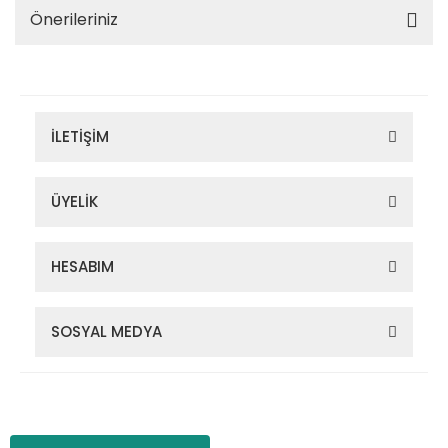
Önerileriniz
İLETİŞİM
ÜYELİK
HESABIM
SOSYAL MEDYA
Zigana Outdoor 2022 © Tüm Hakları Saklıdır. Kredi kartı bilgileriniz
256bit SSL sertifikası ile korunmaktadır.