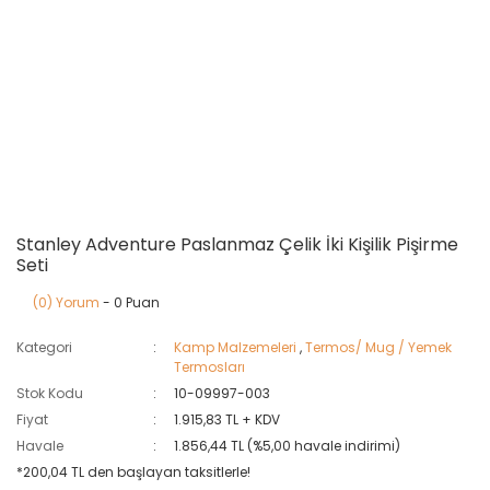
Stanley Adventure Paslanmaz Çelik İki Kişilik Pişirme
Seti
(0) Yorum
- 0 Puan
Kategori
Kamp Malzemeleri
,
Termos/ Mug / Yemek
Termosları
Stok Kodu
10-09997-003
Fiyat
1.915,83 TL + KDV
Havale
1.856,44 TL (%5,00 havale indirimi)
*200,04 TL den başlayan taksitlerle!