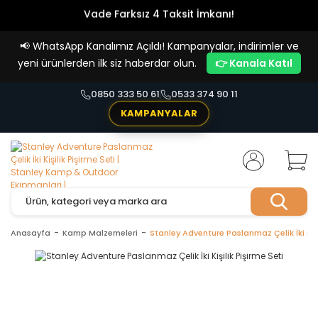
Vade Farksız 4 Taksit İmkanı!
📢
WhatsApp Kanalımız Açıldı! Kampanyalar, indirimler ve
yeni ürünlerden ilk siz haberdar olun.
👉 Kanala Katıl
0850 333 50 61
0533 374 90 11
KAMPANYALAR
Anasayfa
Kamp Malzemeleri
Stanley Adventure Paslanmaz Çelik İki Kişi