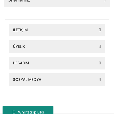
Önerileriniz
İLETİŞİM
ÜYELİK
HESABIM
SOSYAL MEDYA
Zigana Outdoor 2022 © Tüm Hakları Saklıdır. Kredi kartı bilgileriniz
256bit SSL sertifikası ile korunmaktadır.
Whatsapp Bilgi