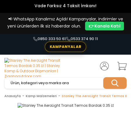
Vade Farksız 4 Taksit İmkanı!
📢
WhatsApp Kanalımız Açıldı! Kampanyalar, indirimler ve
yeni ürünlerden ilk siz haberdar olun.
👉 Kanala Katıl
0850 333 50 61
0533 374 90 11
KAMPANYALAR
Anasayfa
Kamp Malzemeleri
Stanley The AeroLight Transit Termos Bar