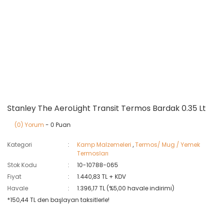
Stanley The AeroLight Transit Termos Bardak 0.35 Lt
(0) Yorum
- 0 Puan
Kategori
Kamp Malzemeleri
,
Termos/ Mug / Yemek
Termosları
Stok Kodu
10-10788-065
Fiyat
1.440,83 TL + KDV
Havale
1.396,17 TL (%5,00 havale indirimi)
*150,44 TL den başlayan taksitlerle!