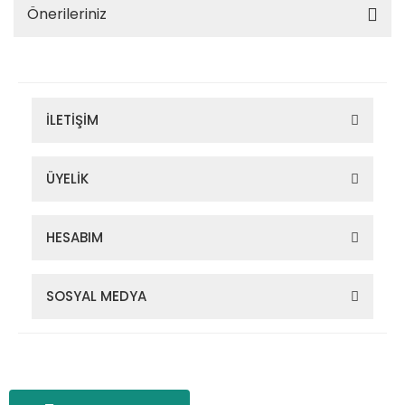
Önerileriniz
İLETİŞİM
ÜYELİK
HESABIM
SOSYAL MEDYA
Zigana Outdoor 2022 © Tüm Hakları Saklıdır. Kredi kartı bilgileriniz
256bit SSL sertifikası ile korunmaktadır.