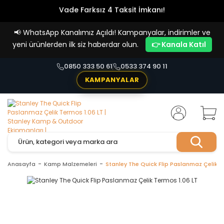
Vade Farksız 4 Taksit İmkanı!
📢
WhatsApp Kanalımız Açıldı! Kampanyalar, indirimler ve
yeni ürünlerden ilk siz haberdar olun.
👉 Kanala Katıl
0850 333 50 61
0533 374 90 11
KAMPANYALAR
Anasayfa
Kamp Malzemeleri
Stanley The Quick Flip Paslanmaz Çelik T