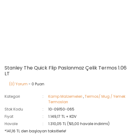
Stanley The Quick Flip Paslanmaz Çelik Termos 1.06
LT
(0) Yorum
- 0 Puan
Kategori
Kamp Malzemeleri
,
Termos/ Mug / Yemek
Termosları
Stok Kodu
10-09150-065
Fiyat
1.149,17 TL + KDV
Havale
1.310,05 TL (%5,00 havale indirimi)
*141,16 TL den başlayan taksitlerle!