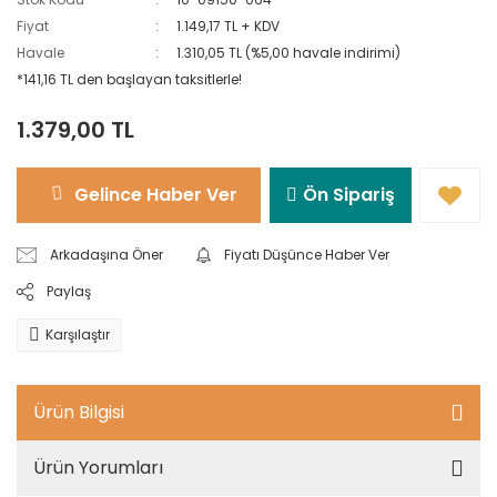
Tozluklar
Aksesuarları
Fiyat
1.149,17 TL + KDV
Tabanca Taşıma
Hamaklar
Çantası
Havale
1.310,05 TL (%5,00 havale indirimi)
Sandaletler ve
Terlikler
Kazma & Kürek
*141,16 TL den başlayan taksitlerle!
Gez ve Arpacık
Setleri
Setleri
Şapkalar ve
1.379,00 TL
Bereler
Kamp
Tabanca
Ekipmanları
Aksesuarları
Giyim
Gelince Haber Ver
Ön Sipariş
Aksesuarları
Medikal & Vücut
Tabanca
Isıtıcıları
Aksesuarları
Saat ve
Arkadaşına Öner
Fiyatı Düşünce Haber Ver
Cüzdanlar
Buzluk
Anahtarlıklar
Paylaş
Karşılaştır
Ürün Bilgisi
Ürün Yorumları