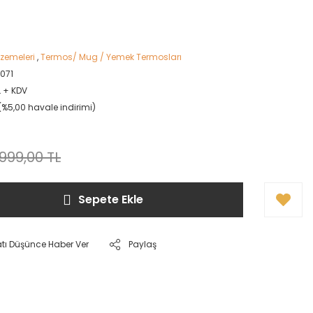
zemeleri
,
Termos/ Mug / Yemek Termosları
071
L + KDV
L (%5,00 havale indirimi)
.999,00 TL
Sepete Ekle
atı Düşünce Haber Ver
Paylaş