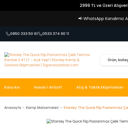
2999 TL ve Üzeri Alışver
📢
WhatsApp Kanalımız Açı
0850 333 50 61
0533 374 90 11
Kara Avı
Havalı I AirSoft
Atış & Taktik EKipmanları
Anasayfa
Kamp Malzemeleri
Stanley The Quick Flip Paslanmaz Çel