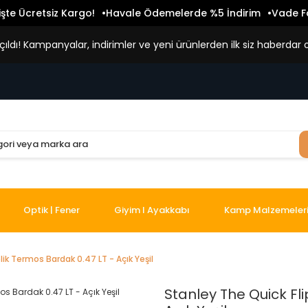
işte Ücretsiz Kargo!
Havale Ödemelerde %5 İndirim
Vade Fa
ldı! Kampanyalar, indirimler ve yeni ürünlerden ilk siz haberdar o
Optik | Fener
Giyim I Ayakkabı
Kamp Malzemeler
ik Termos Bardak 0.47 LT - Açık Yeşil
Stanley The Quick Fl