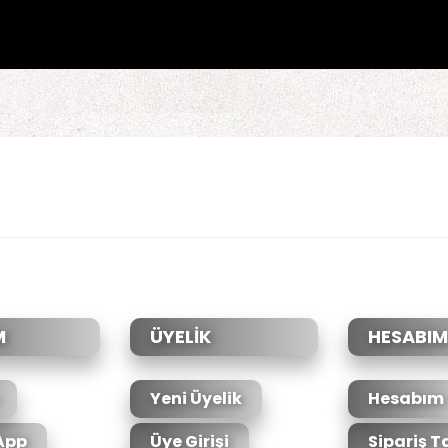
da yetersiz gördüğünüz noktaları öneri formunu kullanarak tarafımıza il
Bu ürüne ilk yorumu siz yapın!
Yorum Yaz
M
ÜYELİK
HESABIM
Yeni Üyelik
Hesabım
App
Üye Girişi
Sipariş T