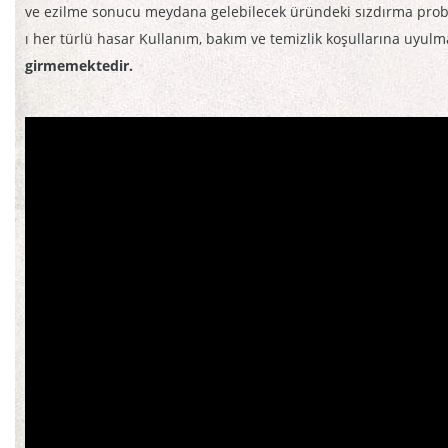
ve ezilme sonucu meydana gelebilecek üründeki sızdırma probl
ı her türlü hasar Kullanım, bakım ve temizlik koşullarına uyu
girmemektedir.