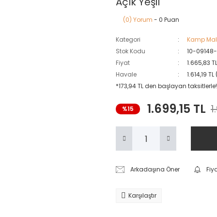
Açık Yeşil
(0) Yorum
- 0 Puan
Kategori
Kamp Mal
Stok Kodu
10-09148-
Fiyat
1.665,83 T
Havale
1.614,19 T
*173,94 TL den başlayan taksitlerle!
1.699,15 TL
1
%15
Arkadaşına Öner
Fiy
Karşılaştır