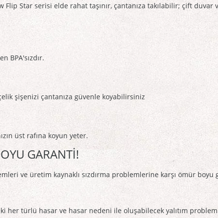
p Star serisi elde rahat taşınır, çantanıza takılabilir; çift duvar v
en BPA'sızdır.
lik şişenizi çantanıza güvenle koyabilirsiniz
zın üst rafına koyun yeter.
OYU GARANTİ!
emleri ve üretim kaynaklı sızdırma problemlerine karşı ömür boyu ga
her türlü hasar ve hasar nedeni ile oluşabilecek yalıtım proble