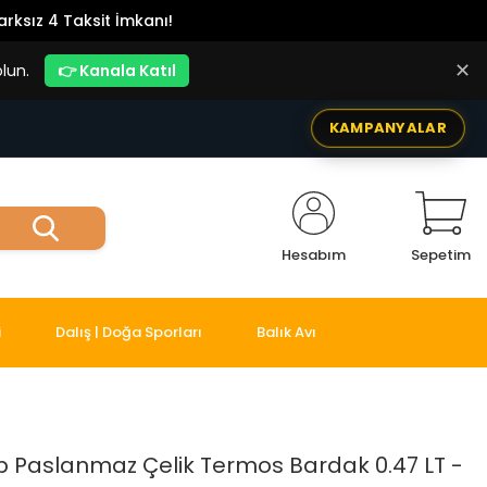
rksız 4 Taksit İmkanı!
✕
lun.
👉 Kanala Katıl
KAMPANYALAR
Hesabım
Sepetim
i
Dalış | Doğa Sporları
Balık Avı
ip Paslanmaz Çelik Termos Bardak 0.47 LT -