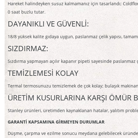
Hareket halindeyken susuz kalmamanız için tasarlandı; Coldflow Fli
0 saat buzlu tutar.
DAYANIKLI VE GÜVENLİ:
18/8 yüksek kalite gıdaya uygun, paslanmaz çelik yapısı, tamam
SIZDIRMAZ:
Sızdırma yapmayan açılır kapanır pipeti sayesinde paslanmaz çe
TEMİZLEMESİ KOLAY
Termal termosunuzu temizlemek de çok kolay; bulaşık makinanı
ÜRETİM KUSURLARINA KARŞI ÖMÜR B
Stanley ürünleri, üretimden kaynaklanan hatalar, yalıtım probl
GARANTİ KAPSAMINA GİRMEYEN DURUMLAR
Düşme, çarpma ve ezilme sonucu meydana gelebilecek üründeki 