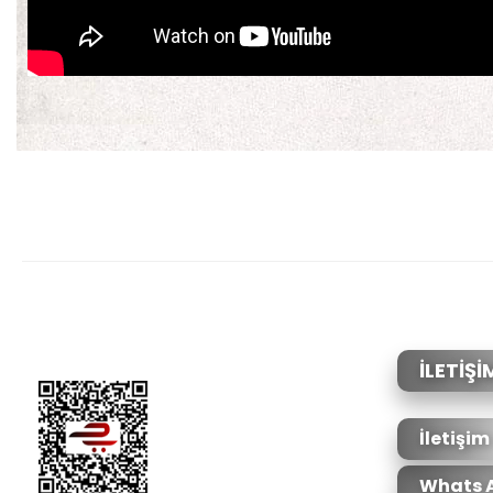
Bu ürünün fiyat bilgisi, resim, ürün açıklamalarında ve diğer konular
Görüş ve önerileriniz için teşekkür ederiz.
Ürün resmi kalitesiz, bozuk veya görüntülenemiyor.
Ürün açıklamasında eksik bilgiler bulunuyor.
Ürün bilgilerinde hatalar bulunuyor.
İLETİŞİ
Ürün fiyatı diğer sitelerden daha pahalı.
Bu ürüne benzer farklı alternatifler olmalı.
İletişim
Whats 