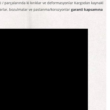
 parçalarında ki kırıklar ve deformasyonlar Kargodan kaynakl
asarlar, bozulmalar ve paslanma/korozyonlar
garanti kapsamına