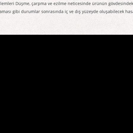
emleri Düşme, çarpma ve ezilme neticesinde ürünün gövdesindeki /
lmaması gibi durumlar sonrasında iç ve dış yüzeyde oluşabilecek h