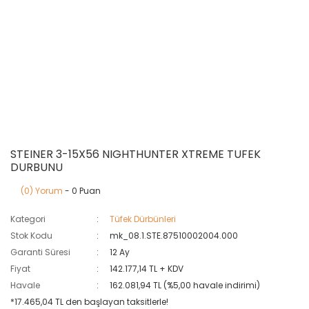
STEINER 3-15X56 NIGHTHUNTER XTREME TUFEK
DURBUNU
(0) Yorum
- 0 Puan
Kategori
Tüfek Dürbünleri
Stok Kodu
mk_08.1.STE.87510002004.000
Garanti Süresi
12 Ay
Fiyat
142.177,14 TL + KDV
Havale
162.081,94 TL (%5,00 havale indirimi)
*17.465,04 TL den başlayan taksitlerle!