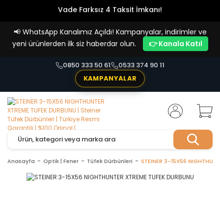
Vade Farksız 4 Taksit İmkanı!
📢
WhatsApp Kanalımız Açıldı! Kampanyalar, indirimler ve
yeni ürünlerden ilk siz haberdar olun.
👉 Kanala Katıl
0850 333 50 61
0533 374 90 11
KAMPANYALAR
Anasayfa
Optik | Fener
Tüfek Dürbünleri
STEINER 3-15X56 NIGHTHUN