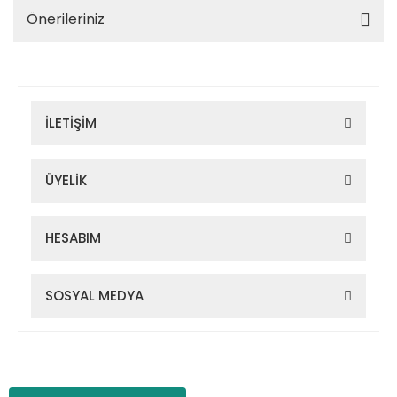
Önerileriniz
İLETİŞİM
ÜYELİK
HESABIM
SOSYAL MEDYA
Zigana Outdoor 2022 © Tüm Hakları Saklıdır. Kredi kartı bilgileriniz
256bit SSL sertifikası ile korunmaktadır.