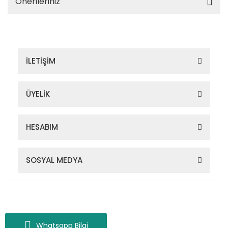
Önerileriniz
İLETİŞİM
ÜYELİK
HESABIM
SOSYAL MEDYA
Zigana Outdoor 2022 © Tüm Hakları Saklıdır. Kredi kartı bilgileriniz
256bit SSL sertifikası ile korunmaktadır.
Whatsapp Bilgi