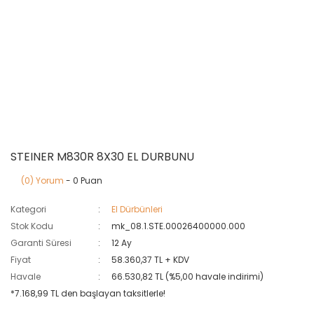
STEINER M830R 8X30 EL DURBUNU
(0) Yorum
- 0 Puan
Kategori
El Dürbünleri
Stok Kodu
mk_08.1.STE.00026400000.000
Garanti Süresi
12 Ay
Fiyat
58.360,37 TL + KDV
Havale
66.530,82 TL (%5,00 havale indirimi)
*7.168,99 TL den başlayan taksitlerle!