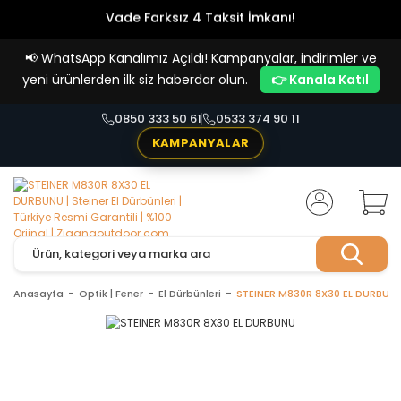
Vade Farksız 4 Taksit İmkanı!
📢
WhatsApp Kanalımız Açıldı! Kampanyalar, indirimler ve
yeni ürünlerden ilk siz haberdar olun.
👉 Kanala Katıl
0850 333 50 61
0533 374 90 11
KAMPANYALAR
Anasayfa
Optik | Fener
El Dürbünleri
STEINER M830R 8X30 EL DURBUN