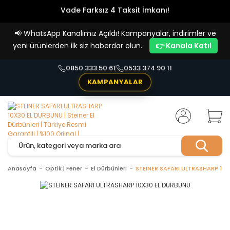
Vade Farksız 4 Taksit İmkanı!
📢
WhatsApp Kanalımız Açıldı! Kampanyalar, indirimler ve
yeni ürünlerden ilk siz haberdar olun.
👉 Kanala Katıl
0850 333 50 61
0533 374 90 11
KAMPANYALAR
Anasayfa
Optik | Fener
El Dürbünleri
STEINER SAFARI ULTRASHARP 10