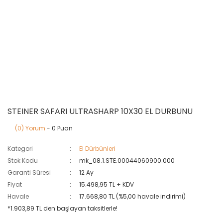
STEINER SAFARI ULTRASHARP 10X30 EL DURBUNU
(0) Yorum
- 0 Puan
Kategori
El Dürbünleri
Stok Kodu
mk_08.1.STE.00044060900.000
Garanti Süresi
12 Ay
Fiyat
15.498,95 TL + KDV
Havale
17.668,80 TL (%5,00 havale indirimi)
*1.903,89 TL den başlayan taksitlerle!