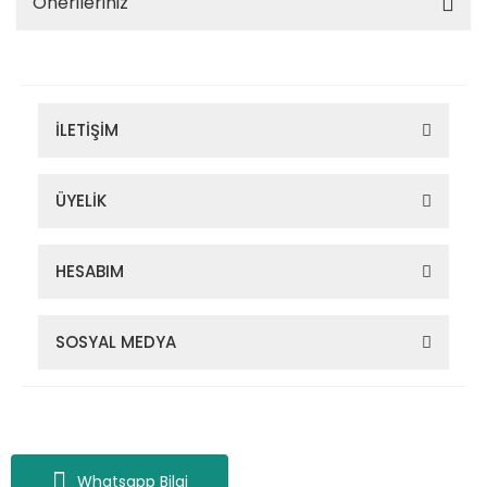
Önerileriniz
İLETİŞİM
ÜYELİK
HESABIM
SOSYAL MEDYA
Zigana Outdoor 2022 © Tüm Hakları Saklıdır. Kredi kartı bilgileriniz
256bit SSL sertifikası ile korunmaktadır.
Whatsapp Bilgi