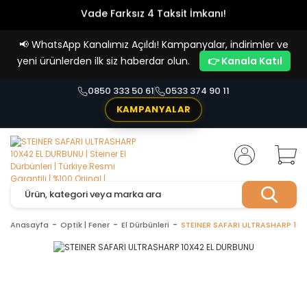
Vade Farksız 4 Taksit İmkanı!
📢
WhatsApp Kanalımız Açıldı! Kampanyalar, indirimler ve
yeni ürünlerden ilk siz haberdar olun.
👉 Kanala Katıl
0850 333 50 61
0533 374 90 11
KAMPANYALAR
Anasayfa
Optik | Fener
El Dürbünleri
STEINER SAFARI ULTRASHARP 10