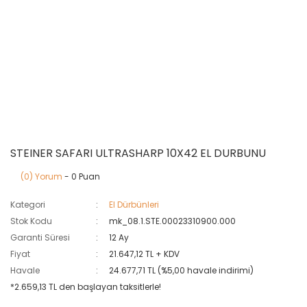
STEINER SAFARI ULTRASHARP 10X42 EL DURBUNU
(0) Yorum
- 0 Puan
Kategori
El Dürbünleri
Stok Kodu
mk_08.1.STE.00023310900.000
Garanti Süresi
12 Ay
Fiyat
21.647,12 TL + KDV
Havale
24.677,71 TL (%5,00 havale indirimi)
*2.659,13 TL den başlayan taksitlerle!