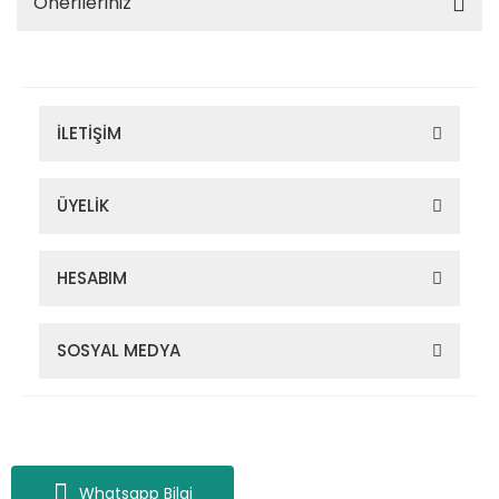
Önerileriniz
İLETİŞİM
ÜYELİK
HESABIM
SOSYAL MEDYA
Zigana Outdoor 2022 © Tüm Hakları Saklıdır. Kredi kartı bilgileriniz
256bit SSL sertifikası ile korunmaktadır.
Whatsapp Bilgi