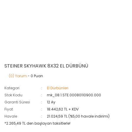
STEINER SKYHAWK 8X32 EL DÜRBÜNÜ
(0) Yorum
- 0 Puan
Kategori
El Dürbünleri
Stok Kodu
mk_08.1.STE.00080110900.000
Garanti Süresi
12 Ay
Fiyat
18.442,62 TL + KDV
Havale
21.024,59 TL (%5,00 havale indirimi)
*2.265,49 TL den başlayan taksitlerle!