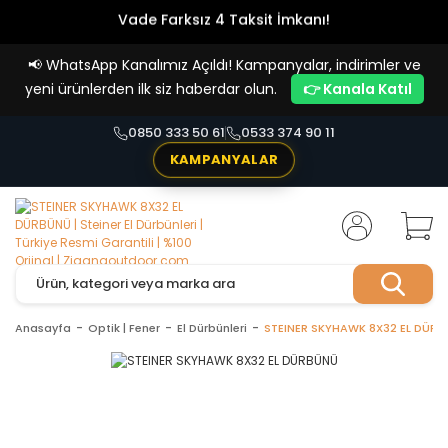
Vade Farksız 4 Taksit İmkanı!
📢
WhatsApp Kanalımız Açıldı! Kampanyalar, indirimler ve
yeni ürünlerden ilk siz haberdar olun.
👉 Kanala Katıl
0850 333 50 61
0533 374 90 11
KAMPANYALAR
Anasayfa
Optik | Fener
El Dürbünleri
STEINER SKYHAWK 8X32 EL DÜR