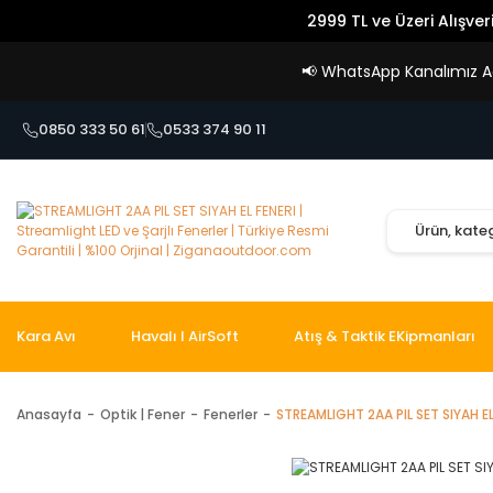
2999 TL ve Üzeri Alışver
📢
WhatsApp Kanalımız Açı
0850 333 50 61
0533 374 90 11
Kara Avı
Havalı I AirSoft
Atış & Taktik EKipmanları
Anasayfa
Optik | Fener
Fenerler
STREAMLIGHT 2AA PIL SET SIYAH EL