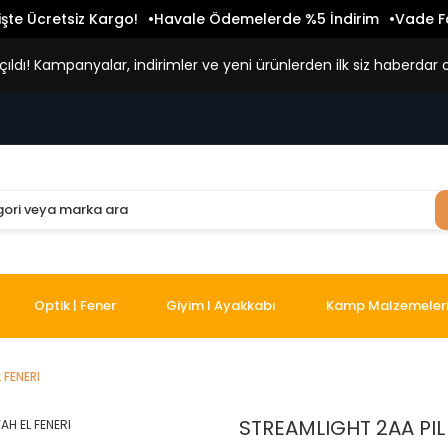
işte Ücretsiz Kargo!
Havale Ödemelerde %5 İndirim
Vade Fa
ldı! Kampanyalar, indirimler ve yeni ürünlerden ilk siz haberdar o
Optik | Fener
Giyim I Ayakkabı
Kamp Malzemeler
 FENERI
STREAMLIGHT 2AA PIL 