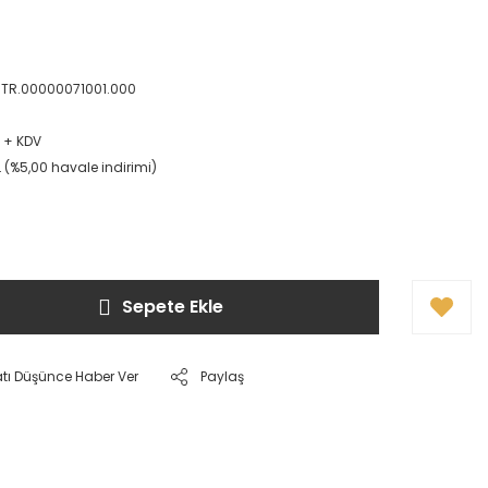
STR.00000071001.000
L + KDV
L (%5,00 havale indirimi)
Sepete Ekle
atı Düşünce Haber Ver
Paylaş