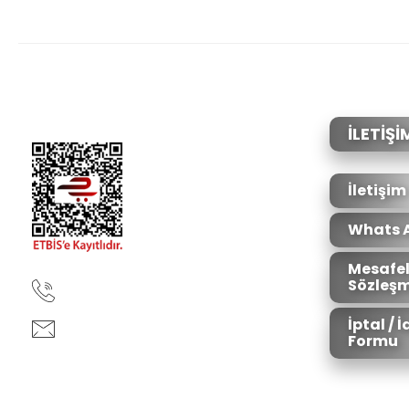
Bu ürünün fiyat bilgisi, resim, ürün açıklamalarında ve diğer konular
Görüş ve önerileriniz için teşekkür ederiz.
Ürün resmi kalitesiz, bozuk veya görüntülenemiyor.
Ürün açıklamasında eksik bilgiler bulunuyor.
Ürün bilgilerinde hatalar bulunuyor.
İLETİŞİ
Ürün fiyatı diğer sitelerden daha pahalı.
Bu ürüne benzer farklı alternatifler olmalı.
İletişim
Whats 
Mesafel
Sözleşm
90850 333 50 61
İptal / 
ankara@ziganaav.com
Formu