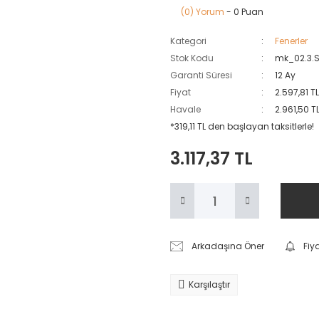
(0) Yorum
- 0 Puan
Kategori
Fenerler
Stok Kodu
mk_02.3.
Garanti Süresi
12 Ay
Fiyat
2.597,81 T
Havale
2.961,50 T
*319,11 TL den başlayan taksitlerle!
3.117,37 TL
Arkadaşına Öner
Fiy
Karşılaştır