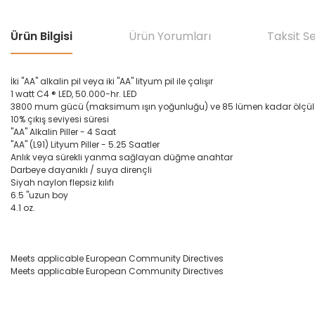
Ürün Bilgisi
Ürün Yorumları
Taksit S
İki "AA" alkalin pil veya iki "AA" lityum pil ile çalışır
1 watt C4 ® LED, 50.000-hr. LED
3800 mum gücü (maksimum ışın yoğunluğu) ve 85 lümen kadar ölçüle
10% çıkış seviyesi süresi
"AA" Alkalin Piller - 4 Saat
"AA" (L91) Lityum Piller - 5.25 Saatler
Anlık veya sürekli yanma sağlayan düğme anahtar
Darbeye dayanıklı / suya dirençli
Siyah naylon flepsiz kılıfı
6.5 "uzun boy
4.1 oz.
Meets applicable European Community Directives
Meets applicable European Community Directives