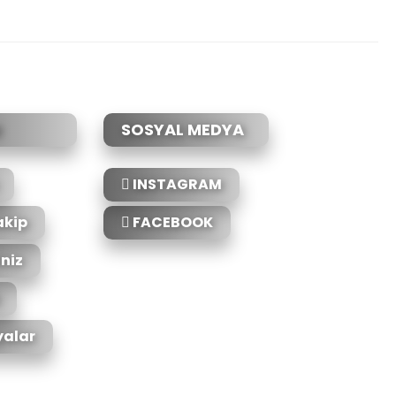
etebilirsiniz.
SOSYAL MEDYA
INSTAGRAM
akip
FACEBOOK
iniz
alar