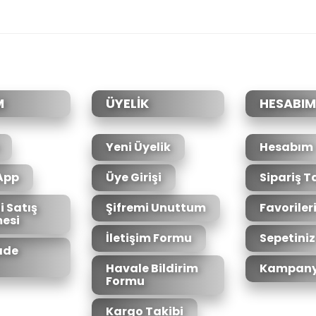
da yetersiz gördüğünüz noktaları öneri formunu kullanarak tarafımıza il
Bu ürüne ilk yorumu siz yapın!
Yorum Yaz
M
ÜYELİK
HESABIM
Yeni Üyelik
Hesabım
App
Üye Girişi
Sipariş T
i Satış
Şifremi Unuttum
Favoriler
esi
Gönder
İletişim Formu
Sepetiniz
İade
Havale Bildirim
Kampany
Formu
Kargo Takibi