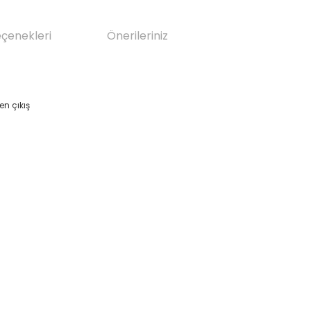
eçenekleri
Önerileriniz
n çıkış