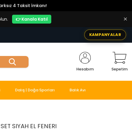
rksız 4 Taksit İmkanı!
✕
lun.
👉 Kanala Katıl
KAMPANYALAR
Hesabım
Sepetim
i
Dalış | Doğa Sporları
Balık Avı
SET SIYAH EL FENERI