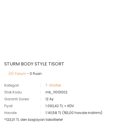
STURM BODY STYLE TISORT
(0) Yorum
- 0 Puan
Kategori
T-Shirtler
Stok Kodu
mk_11013002
Garanti Süresi
12 Ay
Fiyat
1.092,42 TL + KDV
Havale
1.141,58 TL (%5,00 havale indirimi)
*123,01 TL den başlayan taksitlerle!