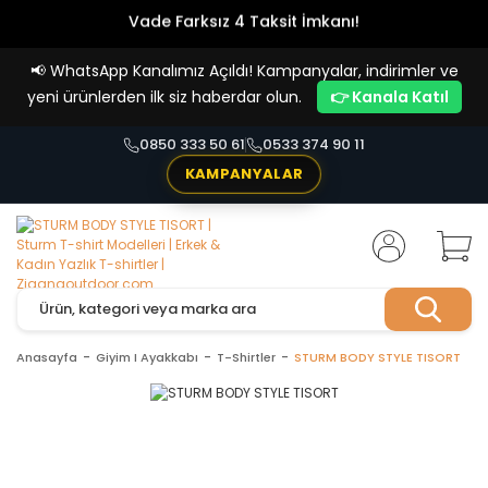
Vade Farksız 4 Taksit İmkanı!
📢
WhatsApp Kanalımız Açıldı! Kampanyalar, indirimler ve
yeni ürünlerden ilk siz haberdar olun.
👉 Kanala Katıl
0850 333 50 61
0533 374 90 11
KAMPANYALAR
Anasayfa
Giyim I Ayakkabı
T-Shirtler
STURM BODY STYLE TISORT