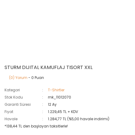
STURM DIJITAL KAMUFLAJ TISORT XXL
(0) Yorum
- 0 Puan
Kategori
T-Shirtler
Stok Kodu
mk_11012070
Garanti Süresi
12 Ay
Fiyat
1.229,45 TL + KDV
Havale
1.284,77 TL (%5,00 havale indirimi)
*138,44 TL den başlayan taksitlerle!