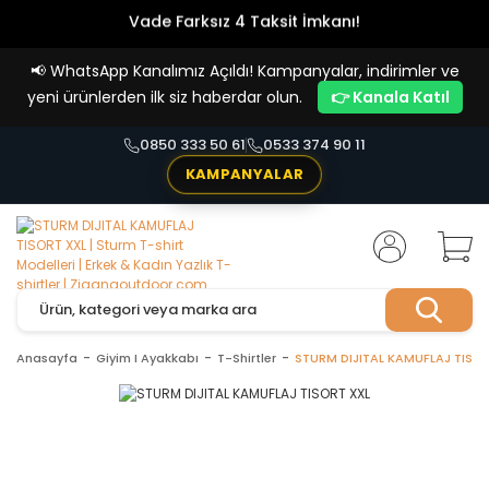
Vade Farksız 4 Taksit İmkanı!
📢
WhatsApp Kanalımız Açıldı! Kampanyalar, indirimler ve
yeni ürünlerden ilk siz haberdar olun.
👉 Kanala Katıl
0850 333 50 61
0533 374 90 11
KAMPANYALAR
Anasayfa
Giyim I Ayakkabı
T-Shirtler
STURM DIJITAL KAMUFLAJ TISOR