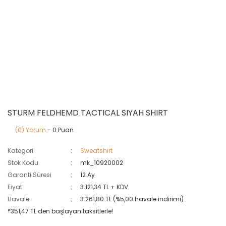
STURM FELDHEMD TACTICAL SIYAH SHIRT
(0) Yorum
- 0 Puan
Kategori
Sweatshirt
Stok Kodu
mk_10920002
Garanti Süresi
12 Ay
Fiyat
3.121,34 TL + KDV
Havale
3.261,80 TL (%5,00 havale indirimi)
*351,47 TL den başlayan taksitlerle!