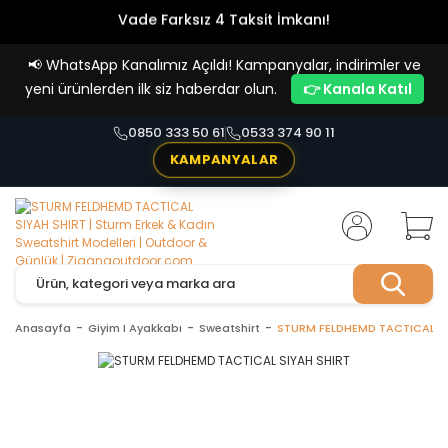
Vade Farksız 4 Taksit İmkanı!
📢
WhatsApp Kanalımız Açıldı! Kampanyalar, indirimler ve
yeni ürünlerden ilk siz haberdar olun.
👉 Kanala Katıl
0850 333 50 61
0533 374 90 11
KAMPANYALAR
Anasayfa
Giyim I Ayakkabı
Sweatshirt
STURM FELDHEMD TACTICAL SI