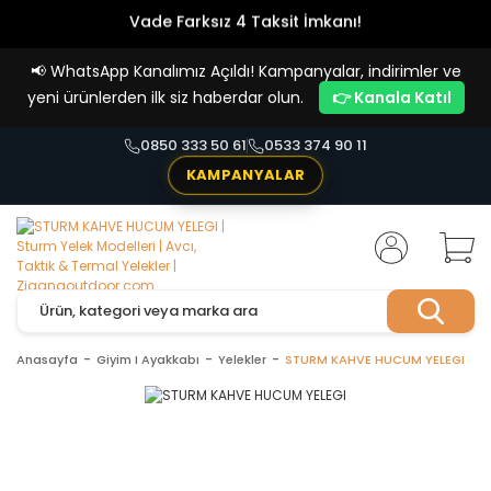
Vade Farksız 4 Taksit İmkanı!
📢
WhatsApp Kanalımız Açıldı! Kampanyalar, indirimler ve
yeni ürünlerden ilk siz haberdar olun.
👉 Kanala Katıl
0850 333 50 61
0533 374 90 11
KAMPANYALAR
Anasayfa
Giyim I Ayakkabı
Yelekler
STURM KAHVE HUCUM YELEGI