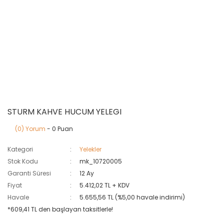
STURM KAHVE HUCUM YELEGI
(0) Yorum
- 0 Puan
Kategori
Yelekler
Stok Kodu
mk_10720005
Garanti Süresi
12 Ay
Fiyat
5.412,02 TL + KDV
Havale
5.655,56 TL (%5,00 havale indirimi)
*609,41 TL den başlayan taksitlerle!