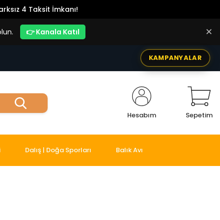
rksız 4 Taksit İmkanı!
✕
lun.
👉 Kanala Katıl
KAMPANYALAR
Hesabım
Sepetim
i
Dalış | Doğa Sporları
Balık Avı