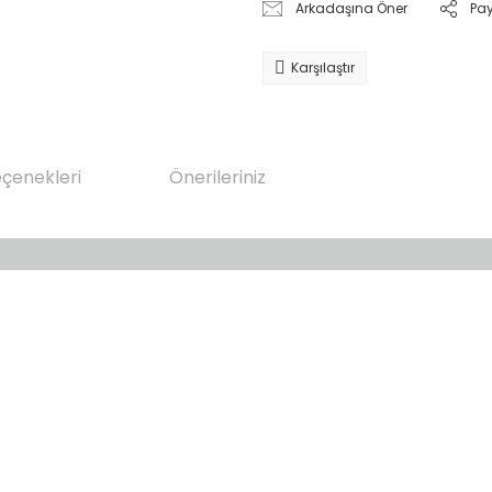
Arkadaşına Öner
Pa
Karşılaştır
eçenekleri
Önerileriniz
da yetersiz gördüğünüz noktaları öneri formunu kullanarak tarafımıza il