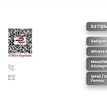
Ürün resmi kalitesiz, bozuk veya görüntülenemiyor.
Ürün açıklamasında eksik bilgiler bulunuyor.
Ürün bilgilerinde hatalar bulunuyor.
İLETİŞİ
Ürün fiyatı diğer sitelerden daha pahalı.
Bu ürüne benzer farklı alternatifler olmalı.
İletişim
Whats 
Mesafel
Sözleşm
90850 333 50 61
İptal / 
ankara@ziganaav.com
Formu