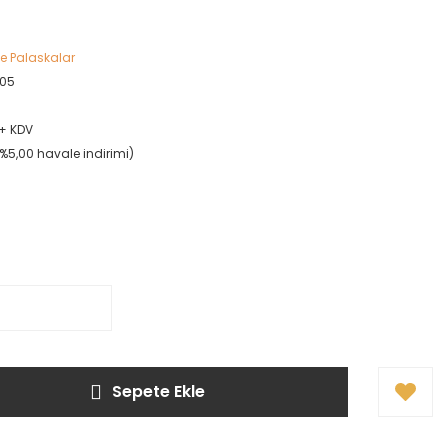
ve Palaskalar
105
 + KDV
(%5,00 havale indirimi)
!
Sepete Ekle