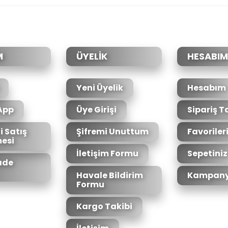
Bu ürüne ilk yorumu siz yapın!
Yorum Yaz
M
ÜYELİK
HESABIM
Yeni Üyelik
Hesabım
App
Üye Girişi
Sipariş T
i Satış
Şifremi Unuttum
Favoriler
esi
Gönder
İletişim Formu
Sepetiniz
İade
Havale Bildirim
Kampany
Formu
Kargo Takibi