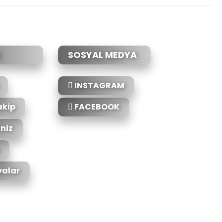
SOSYAL MEDYA
INSTAGRAM
akip
FACEBOOK
iniz
alar