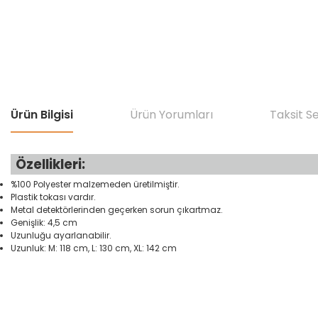
Ürün Bilgisi
Ürün Yorumları
Taksit S
Özellikleri:
%100 Polyester malzemeden üretilmiştir.
Plastik tokası vardır.
Metal detektörlerinden geçerken sorun çıkartmaz.
Genişlik: 4,5 cm
Uzunluğu ayarlanabilir.
Uzunluk: M: 118 cm, L: 130 cm, XL: 142 cm
Bu ürünün fiyat bilgisi, resim, ürün açıklamalarında ve diğer konular
Görüş ve önerileriniz için teşekkür ederiz.