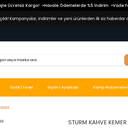
işte Ücretsiz Kargo!
Havale Ödemelerde %5 İndirim
Vade Fa
ldı! Kampanyalar, indirimler ve yeni ürünlerden ilk siz haberdar o
Optik | Fener
Giyim I Ayakkabı
Kamp Malzemeler
KEMER
STURM KAHVE KEMER