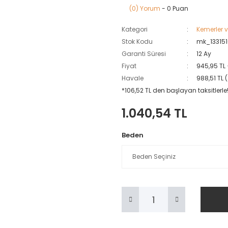
(0) Yorum
- 0 Puan
Kategori
Kemerler 
Stok Kodu
mk_13315
Garanti Süresi
12 Ay
Fiyat
945,95 TL
Havale
988,51 TL 
*106,52 TL den başlayan taksitlerle
1.040,54 TL
Beden