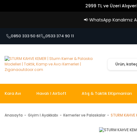
2999 TL ve Üzeri Alışver
📢
WhatsApp Kanalımız Açı
0850 333 50 61
0533 374 90 11
Kara Avı
Havalı I AirSoft
Atış & Taktik EKipmanları
Anasayfa
Giyim I Ayakkabı
Kemerler ve Palaskalar
STURM KAHVE 