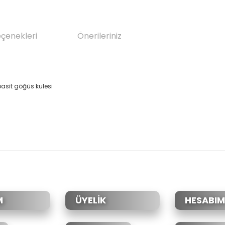
eçenekleri
Önerileriniz
basit
göğüs
kulesi
da yetersiz gördüğünüz noktaları öneri formunu kullanarak tarafımıza il
Bu ürüne ilk yorumu siz yapın!
Yorum Yaz
M
ÜYELİK
HESABIM