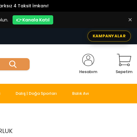
rksız 4 Taksit İmkanı!
✕
lun.
👉 Kanala Katıl
KAMPANYALAR
Hesabım
Sepetim
i
Dalış | Doğa Sporları
Balık Avı
RLUK