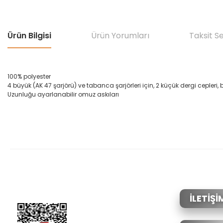
Ürün Bilgisi
Ürün Yorumları
Taksit S
100% polyester
4 büyük
(
AK
47
şarjörü) ve
tabanca
şarjörleri için,
2 küçük
dergi
cepleri,
Uzunluğu
ayarlanabilir omuz askıları
Bu ürünün fiyat bilgisi, resim, ürün açıklamalarında ve diğer konular
Görüş ve önerileriniz için teşekkür ederiz.
Ürün resmi kalitesiz, bozuk veya görüntülenemiyor.
Ürün açıklamasında eksik bilgiler bulunuyor.
Ürün bilgilerinde hatalar bulunuyor.
İLETİŞİ
Ürün fiyatı diğer sitelerden daha pahalı.
Bu ürüne benzer farklı alternatifler olmalı.