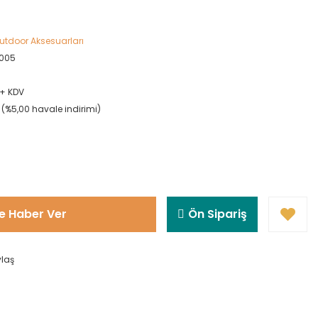
tdoor Aksesuarları
005
L + KDV
L (%5,00 havale indirimi)
!
e Haber Ver
Ön Sipariş
ylaş