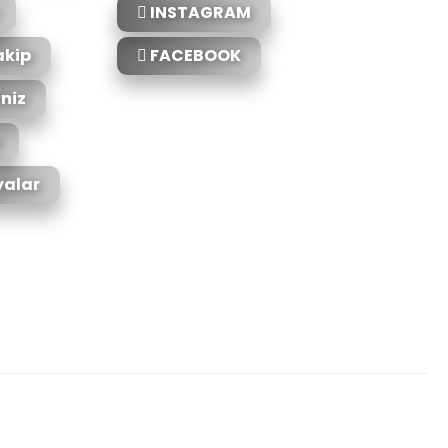
INSTAGRAM
akip
FACEBOOK
iniz
alar