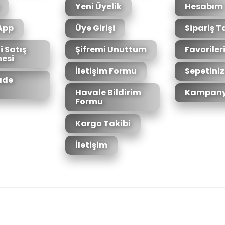
Yeni Üyelik
Hesabım
App
Üye Girişi
Sipariş T
i Satış
Şifremi Unuttum
Favoriler
esi
Gönder
İletişim Formu
Sepetiniz
İade
Havale Bildirim
Kampany
Formu
Kargo Takibi
İletişim
6bit SSL sertifikası ile korunmaktadır.