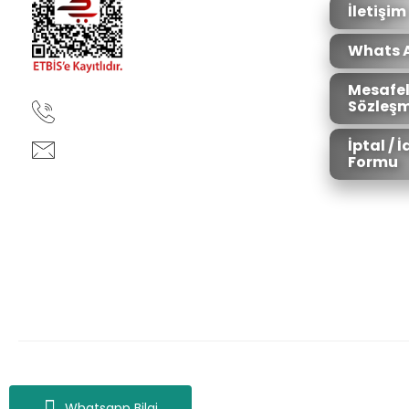
İletişim
Whats 
Mesafel
Sözleşm
90850 333 50 61
İptal / 
ankara@ziganaav.com
Formu
Zigana Outdoor 2022 © Tüm Hakları Saklıdır. Kredi kartı bilgileriniz 25
Whatsapp Bilgi