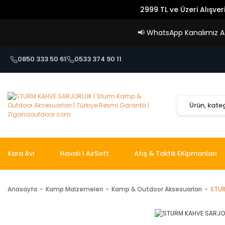
2999 TL ve Üzeri Alışver
📢
WhatsApp Kanalımız Açı
0850 333 50 61
0533 374 90 11
Kara Avı
Havalı I AirSoft
Atış & Taktik EKipmanları
Anasayfa
Kamp Malzemeleri
Kamp & Outdoor Aksesuarları
STUR