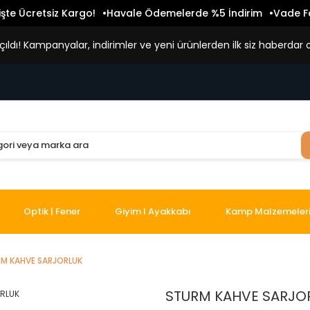
işte Ücretsiz Kargo!
Havale Ödemelerde %5 İndirim
Vade Fa
ldı! Kampanyalar, indirimler ve yeni ürünlerden ilk siz haberdar o
Optik | Fener
Giyim I Ayakkabı
Kamp Malzemeler
M KAHVE SARJORLUK
STURM KAHVE SARJO