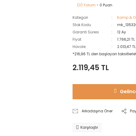
(0) Yorum
- 0 Puan
Kategori
Kamp & Ou
Stok Kodu
mk_13532
Garanti Süresi
12 Ay
Fiyat
1.766,21 T
Havale
2.013,47 T
*216,96 TL den başlayan taksitlerle
2.119,45 TL
Gelinc
Arkadaşına Öner
Pa
Karşılaştır