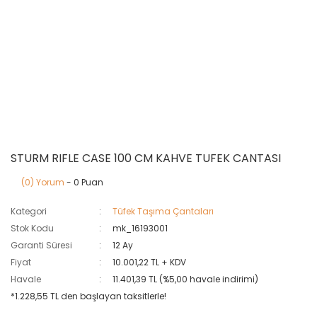
STURM RIFLE CASE 100 CM KAHVE TUFEK CANTASI
(0) Yorum
- 0 Puan
Kategori
Tüfek Taşıma Çantaları
Stok Kodu
mk_16193001
Garanti Süresi
12 Ay
Fiyat
10.001,22 TL + KDV
Havale
11.401,39 TL (%5,00 havale indirimi)
*1.228,55 TL den başlayan taksitlerle!