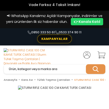
Vade Farksız 4 Taksit İmkanı!
📢
WhatsApp Kanalımız Açıldı! Kampanyalar, indirimler ve
yeni ürünlerden ilk siz haberdar olun.
👉 Kanala Katıl
0850 333 50 61
0533 374 90 11
KAMPANYALAR
Anasayfa
Kara Avı
Tüfek Taşıma Çantaları
STURM RIFLE CASE 100 C