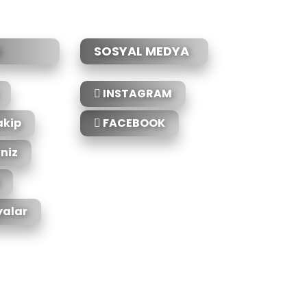
SOSYAL MEDYA
INSTAGRAM
akip
FACEBOOK
iniz
alar