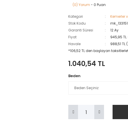
(0) Yorum
- 0 Puan
Kategori
Kemerler 
Stok Kodu
mk_13315
Garanti Süresi
12 Ay
Fiyat
945,95 TL
Havale
988,51 TL 
*106,52 TL den başlayan taksitlerle
1.040,54 TL
Beden