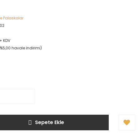
ve Palaskalar
102
 + KDV
(%5,00 havale indirimi)
!
Sepete Ekle