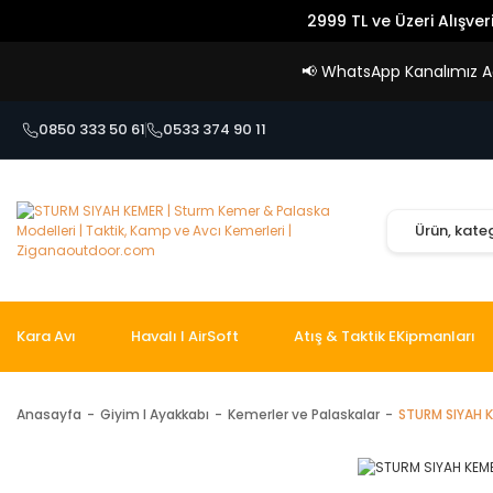
2999 TL ve Üzeri Alışver
📢
WhatsApp Kanalımız Açı
0850 333 50 61
0533 374 90 11
Kara Avı
Havalı I AirSoft
Atış & Taktik EKipmanları
Anasayfa
Giyim I Ayakkabı
Kemerler ve Palaskalar
STURM SIYAH 