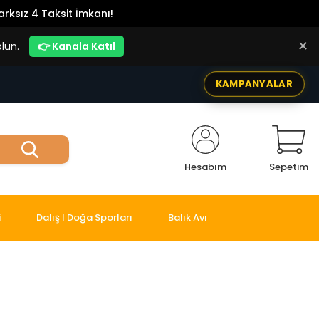
rksız 4 Taksit İmkanı!
✕
lun.
👉 Kanala Katıl
KAMPANYALAR
Hesabım
Sepetim
i
Dalış | Doğa Sporları
Balık Avı