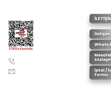
Ürün resmi kalitesiz, bozuk veya görüntülenemiyor.
Ürün açıklamasında eksik bilgiler bulunuyor.
Ürün bilgilerinde hatalar bulunuyor.
İLETİŞİ
Ürün fiyatı diğer sitelerden daha pahalı.
Bu ürüne benzer farklı alternatifler olmalı.
İletişim
Whats 
Mesafel
Sözleşm
90850 333 50 61
İptal / 
ankara@ziganaav.com
Formu