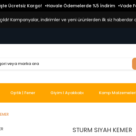
işte Ücretsiz Kargo!
Havale Ödemelerde %5 İndirim
Vade Fa
ldı! Kampanyalar, indirimler ve yeni ürünlerden ilk siz haberdar o
Optik | Fener
Giyim I Ayakkabı
Kamp Malzemeler
KEMER
STURM SIYAH KEMER