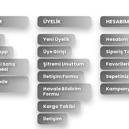
Yorum Yaz
M
ÜYELİK
HESABIM
Yeni Üyelik
Hesabım
App
Üye Girişi
Sipariş T
i Satış
Şifremi Unuttum
Favoriler
esi
Gönder
İletişim Formu
Sepetiniz
İade
Havale Bildirim
Kampany
Formu
Kargo Takibi
İletişim