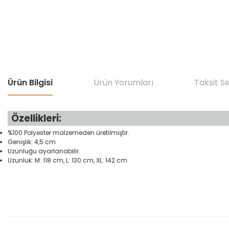
Ürün Bilgisi
Ürün Yorumları
Taksit S
Özellikleri:
%100 Polyester malzemeden üretilmiştir.
Genişlik: 4,5 cm
Uzunluğu ayarlanabilir.
Uzunluk: M: 118 cm, L: 130 cm, XL: 142 cm
Bu ürünün fiyat bilgisi, resim, ürün açıklamalarında ve diğer konular
Görüş ve önerileriniz için teşekkür ederiz.