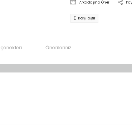
Arkadaşına Öner
Pa
Karşılaştır
eçenekleri
Önerileriniz
da yetersiz gördüğünüz noktaları öneri formunu kullanarak tarafımıza il
Bu ürüne ilk yorumu siz yapın!