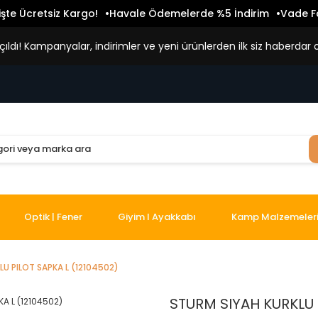
işte Ücretsiz Kargo!
Havale Ödemelerde %5 İndirim
Vade Fa
ldı! Kampanyalar, indirimler ve yeni ürünlerden ilk siz haberdar o
Optik | Fener
Giyim I Ayakkabı
Kamp Malzemeler
LU PILOT SAPKA L (12104502)
STURM SIYAH KURKLU 