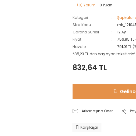
(0) Yorum
- 0 Puan
Kategori
Şapkalar v
Stok Kodu
mk_12104
Garanti Süresi
12 Ay
Fiyat
756,95 TL
Havale
791,01 TL 
*85,23 TL den başlayan taksitlerle!
832,64 TL
Gelinc
Arkadaşına Öner
Pa
Karşılaştır