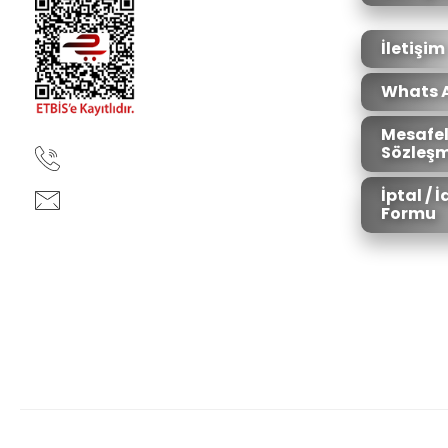
Ürün fiyatı diğer sitelerden daha pahalı.
Bu ürüne benzer farklı alternatifler olmalı.
İletişim
Whats 
Mesafel
Sözleşm
90850 333 50 61
İptal / 
ankara@ziganaav.com
Formu
Zigana Outdoor 2022 © Tüm Hakları Saklıdır. Kredi kartı bilgileriniz 25