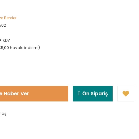
e Bereler
502
 + KDV
(%5,00 havale indirimi)
e Haber Ver
Ön Sipariş
ylaş