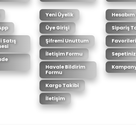
Yeni Üyelik
Hesabım
App
Üye Girişi
Sipariş T
i Satış
Şifremi Unuttum
Favoriler
esi
Gönder
İletişim Formu
Sepetiniz
İade
Havale Bildirim
Kampany
Formu
Kargo Takibi
İletişim
6bit SSL sertifikası ile korunmaktadır.