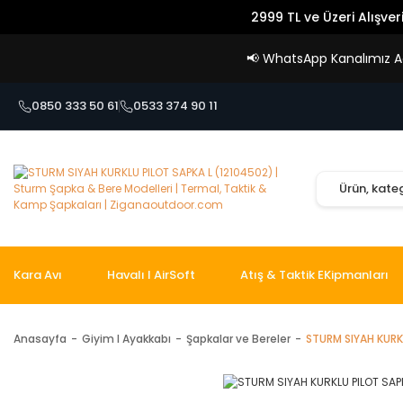
2999 TL ve Üzeri Alışver
📢
WhatsApp Kanalımız Açı
0850 333 50 61
0533 374 90 11
Kara Avı
Havalı I AirSoft
Atış & Taktik EKipmanları
Anasayfa
Giyim I Ayakkabı
Şapkalar ve Bereler
STURM SIYAH KURK