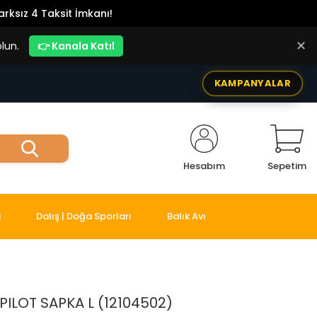
rksız 4 Taksit İmkanı!
✕
lun.
👉 Kanala Katıl
KAMPANYALAR
Hesabım
Sepetim
i
Dalış | Doğa Sporları
Balık Avı
PILOT SAPKA L (12104502)