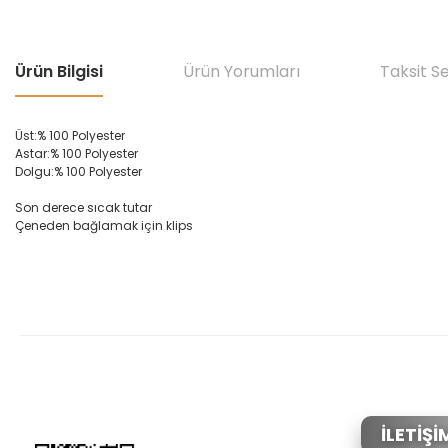
Ürün Bilgisi
Ürün Yorumları
Taksit S
Üst
:% 100 Polyester
Astar:
% 100 Polyester
Dolgu
:% 100 Polyester
Son derece
sıcak
tutar
Ç
ene
den
bağlama
k için klips
Bu ürünün fiyat bilgisi, resim, ürün açıklamalarında ve diğer konular
Görüş ve önerileriniz için teşekkür ederiz.
Ürün resmi kalitesiz, bozuk veya görüntülenemiyor.
Ürün açıklamasında eksik bilgiler bulunuyor.
Ürün bilgilerinde hatalar bulunuyor.
İLETİŞİ