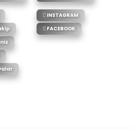
INSTAGRAM
akip
FACEBOOK
iniz
alar