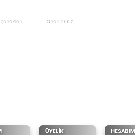
eçenekleri
Önerileriniz
da yetersiz gördüğünüz noktaları öneri formunu kullanarak tarafımıza il
Bu ürüne ilk yorumu siz yapın!
Yorum Yaz
M
ÜYELİK
HESABIM