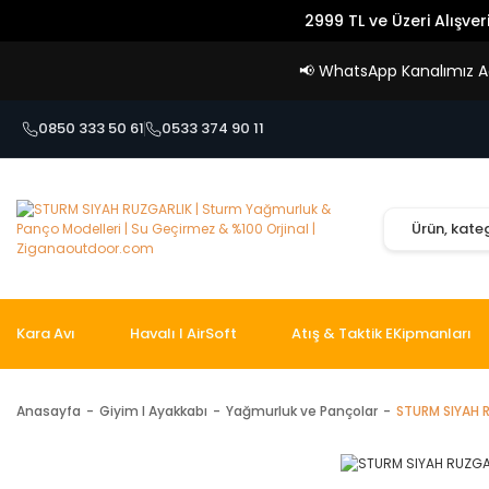
2999 TL ve Üzeri Alışver
📢
WhatsApp Kanalımız Açı
0850 333 50 61
0533 374 90 11
Kara Avı
Havalı I AirSoft
Atış & Taktik EKipmanları
Anasayfa
Giyim I Ayakkabı
Yağmurluk ve Pançolar
STURM SIYAH 