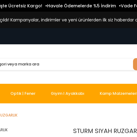
işte Ücretsiz Kargo!
Havale Ödemelerde %5 İndirim
Vade Fa
ldı! Kampanyalar, indirimler ve yeni ürünlerden ilk siz haberdar o
Optik | Fener
Giyim I Ayakkabı
Kamp Malzemeler
RUZGARLIK
STURM SIYAH RUZGAR