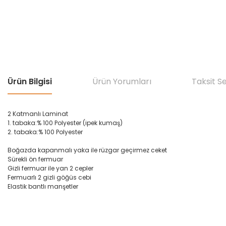
Ürün Bilgisi
Ürün Yorumları
Taksit S
2
Katmanlı
Laminat
1.
tabaka
:% 100 Polyester (ipek kumaş)
2. tabaka
:
% 100 Polyester
Boğazda kapanmalı
yaka ile
rüzgar geçirmez ceket
Sürekli ön fermuar
Gizli fermuar ile yan 2
cepler
Fermuarlı
2 gizli göğüs cebi
Elastik bant
lı manşetler
Bu ürünün fiyat bilgisi, resim, ürün açıklamalarında ve diğer konular