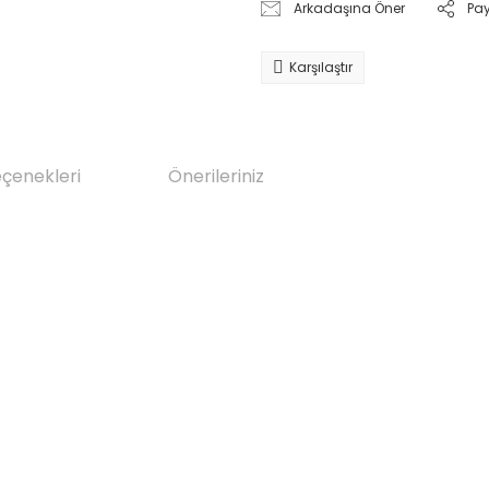
Arkadaşına Öner
Pa
Karşılaştır
eçenekleri
Önerileriniz
da yetersiz gördüğünüz noktaları öneri formunu kullanarak tarafımıza il