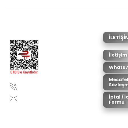
Görüş ve önerileriniz için teşekkür ederiz.
Ürün resmi kalitesiz, bozuk veya görüntülenemiyor.
Ürün açıklamasında eksik bilgiler bulunuyor.
Ürün bilgilerinde hatalar bulunuyor.
İLETİŞİ
Ürün fiyatı diğer sitelerden daha pahalı.
Bu ürüne benzer farklı alternatifler olmalı.
İletişim
Whats 
Mesafel
Sözleşm
90850 333 50 61
İptal / 
ankara@ziganaav.com
Formu