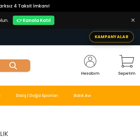
rksız 4 Taksit İmkanı!
✕
lun.
👉 Kanala Katıl
KAMPANYALAR
Hesabım
Sepetim
i
Dalış | Doğa Sporları
Balık Avı
LIK