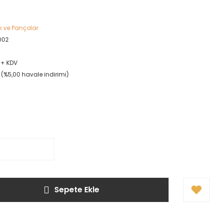
 ve Pançolar
002
L + KDV
L (%5,00 havale indirimi)
Sepete Ekle