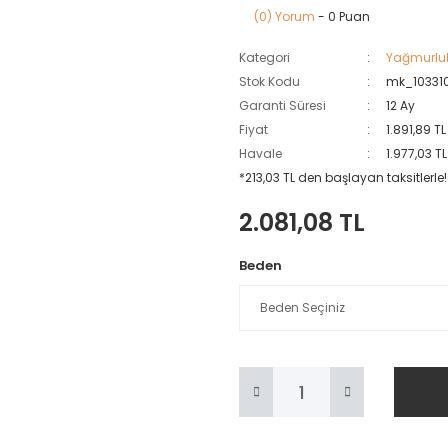
(0) Yorum
- 0 Puan
Kategori
Yağmurluk
Stok Kodu
mk_10331
Garanti Süresi
12 Ay
Fiyat
1.891,89 T
Havale
1.977,03 T
*213,03 TL den başlayan taksitlerle!
2.081,08 TL
Beden