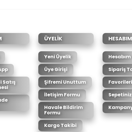
Bu ürüne ilk yorumu siz yapın!
Yorum Yaz
M
ÜYELİK
HESABIM
Yeni Üyelik
Hesabım
App
Üye Girişi
Sipariş T
i Satış
Şifremi Unuttum
Favoriler
esi
Gönder
İletişim Formu
Sepetiniz
İade
Havale Bildirim
Kampany
Formu
Kargo Takibi